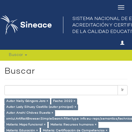
Camb
nave
Buscar
Buscar
Ir
Autor: Nelly Góngora Jara ×
Fecha: 2022 ×
Autor: Lady Sihuay Castillo (autor principal) ×
Autor: Anahí Chávez Ruesta ×
xmlui.ArtifactBrowser.SimpleSearch.filter.type: info:eu-repo/semantics/techni
Materia: Mapa funcional ×
Materia: Recursos humanos ×
Materia: Educación ×
Materia: Certificación de Competencias ×