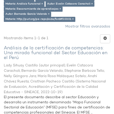
Materia: Análisis funcional ×
Autor: Evelin Catacora Caracholi ×
Materia: Reconomiento de aprendizajes ×
Autor: Bernardo García Velando ×
Materia: http://purl.org/pe-repo/ocde/ford#5.03.01 ×
Mostrar filtros avanzados
Mostrando ítems 1-1 de 1
Análisis de la certificación de competencias:
Una mirada funcional del Sector Educación en
el Perú
Lady Sihuay Castillo (autor principal)
;
Evelin Catacora
Caracholi
;
Bernardo García Velando
;
Stephanie Barboza Tello
;
Nelly Góngora Jara
;
María Rosa Malásquez Sotelo
;
Anahí
Chávez Ruesta
;
Cristhian Pacheco Castillo
(
Sistema Nacional
de Evaluación, Acreditación y Certificación de la Calidad
Educativa - SINEACE
,
2022-10-19
)
El presente documento describe al sector Educación y
desarrolla un instrumento denominado “Mapa Funcional
Sectorial de Educación” (MFSE) para fines de certificación de
competencias profesionales del Sineace. El MFSE ...