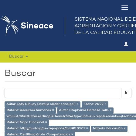
Camb
nave
Buscar
Buscar
Ir
Autor: Lady Sihuay Castillo (autor principal) ×
Fecha: 2022 ×
Materia: Recursos humanos ×
Autor: Stephanie Barboza Tello ×
xmlui.ArtifactBrowser.SimpleSearch.filter.type: info:eu-repo/semantics/techni
Materia: Mapa funcional ×
Materia: http://purl.org/pe-repo/ocde/ford#5.03.01 ×
Materia: Educación ×
Materia: Certificación de Competencias ×