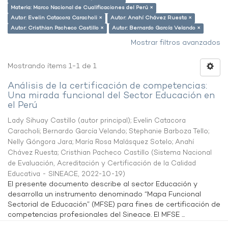
Materia: Marco Nacional de Cualificaciones del Perú ×
Autor: Evelin Catacora Caracholi ×
Autor: Anahí Chávez Ruesta ×
Autor: Cristhian Pacheco Castillo ×
Autor: Bernardo García Velando ×
Mostrar filtros avanzados
Mostrando ítems 1-1 de 1
Análisis de la certificación de competencias:
Una mirada funcional del Sector Educación en
el Perú
Lady Sihuay Castillo (autor principal)
;
Evelin Catacora
Caracholi
;
Bernardo García Velando
;
Stephanie Barboza Tello
;
Nelly Góngora Jara
;
María Rosa Malásquez Sotelo
;
Anahí
Chávez Ruesta
;
Cristhian Pacheco Castillo
(
Sistema Nacional
de Evaluación, Acreditación y Certificación de la Calidad
Educativa - SINEACE
,
2022-10-19
)
El presente documento describe al sector Educación y
desarrolla un instrumento denominado “Mapa Funcional
Sectorial de Educación” (MFSE) para fines de certificación de
competencias profesionales del Sineace. El MFSE ...