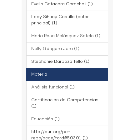
Evelin Catacora Caracholi (1)
Lady Sihuay Castillo (autor
principal) (1)
María Rosa Malásquez Sotelo (1)
Nelly Góngora Jara (1)
Stephanie Barboza Tello (1)
Materia
Análisis funcional (1)
Certificación de Competencias
(1)
Educación (1)
http://purl.org/pe-
repo/ocde/ford#5.03.01 (1)