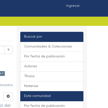
Ingresar
Buscar por
Comunidades & Colecciones
Ir
Por fecha de publicación
Autores
s ×
Títulos
vanzados
Materias
Esta comunidad
al del
Por fecha de publicación