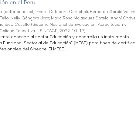
ón en el Perú
o (autor principal)
;
Evelin Catacora Caracholi
;
Bernardo García Velan
Tello
;
Nelly Góngora Jara
;
María Rosa Malásquez Sotelo
;
Anahí Cháve
acheco Castillo
(
Sistema Nacional de Evaluación, Acreditación y
a Calidad Educativa - SINEACE
,
2022-10-19
)
ento describe al sector Educación y desarrolla un instrumento
Funcional Sectorial de Educación” (MFSE) para fines de certifica
sionales del Sineace. El MFSE ...