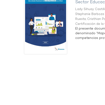
Sector Educaci
Lady Sihuay Castill
Stephanie Barboza 
Ruesta
;
Cristhian P
Certificación de l
El presente docum
denominado “Mapa 
competencias profe