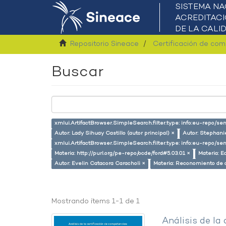
Repositorio Sineace
Certificación de co
Buscar
xmlui.ArtifactBrowser.SimpleSearch.filter.type: info:eu-repo/s
Autor: Lady Sihuay Castillo (autor principal) ×
Autor: Stephani
xmlui.ArtifactBrowser.SimpleSearch.filter.type: info:eu-repo/
Materia: http://purl.org/pe-repo/ocde/ford#5.03.01 ×
Materia: E
Autor: Evelin Catacora Caracholi ×
Materia: Reconomiento de 
Mostrando ítems 1-1 de 1
Análisis de la