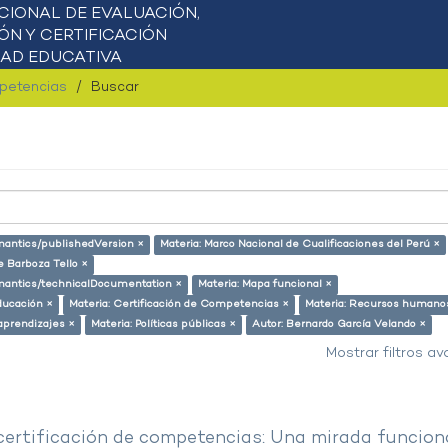
mpetencias
Buscar
emantics/publishedVersion ×
Materia: Marco Nacional de Cualificaciones del Perú ×
e Barboza Tello ×
semantics/technicalDocumentation ×
Materia: Mapa funcional ×
ducación ×
Materia: Certificación de Competencias ×
Materia: Recursos humano
aprendizajes ×
Materia: Políticas públicas ×
Autor: Bernardo García Velando ×
Mostrar filtros a
 certificación de competencias: Una mirada funcion