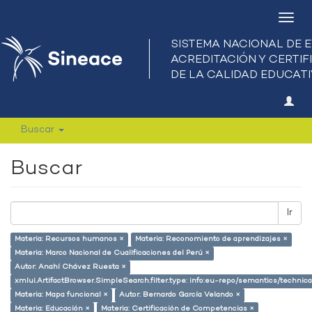
Camb
nave
Buscar
Buscar
Ir
Materia: Recursos humanos ×
Materia: Reconomiento de aprendizajes ×
Materia: Marco Nacional de Cualificaciones del Perú ×
Autor: Anahí Chávez Ruesta ×
xmlui.ArtifactBrowser.SimpleSearch.filter.type: info:eu-repo/semantics/techni
Materia: Mapa funcional ×
Autor: Bernardo García Velando ×
Materia: Educación ×
Materia: Certificación de Competencias ×