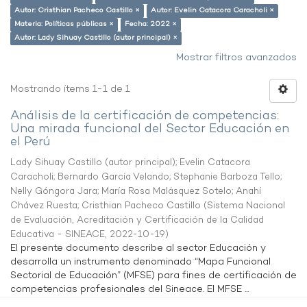
Autor: Cristhian Pacheco Castillo ×
Autor: Evelin Catacora Caracholi ×
Materia: Políticas públicas ×
Fecha: 2022 ×
Autor: Lady Sihuay Castillo (autor principal) ×
Mostrar filtros avanzados
Mostrando ítems 1-1 de 1
Análisis de la certificación de competencias:
Una mirada funcional del Sector Educación en
el Perú
Lady Sihuay Castillo (autor principal)
;
Evelin Catacora
Caracholi
;
Bernardo García Velando
;
Stephanie Barboza Tello
;
Nelly Góngora Jara
;
María Rosa Malásquez Sotelo
;
Anahí
Chávez Ruesta
;
Cristhian Pacheco Castillo
(
Sistema Nacional
de Evaluación, Acreditación y Certificación de la Calidad
Educativa - SINEACE
,
2022-10-19
)
El presente documento describe al sector Educación y
desarrolla un instrumento denominado “Mapa Funcional
Sectorial de Educación” (MFSE) para fines de certificación de
competencias profesionales del Sineace. El MFSE ...