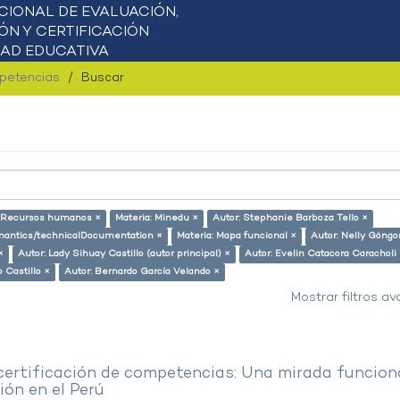
mpetencias
Buscar
: Recursos humanos ×
Materia: Minedu ×
Autor: Stephanie Barboza Tello ×
semantics/technicalDocumentation ×
Materia: Mapa funcional ×
Autor: Nelly Góngo
×
Autor: Lady Sihuay Castillo (autor principal) ×
Autor: Evelin Catacora Caracholi
 Castillo ×
Autor: Bernardo García Velando ×
Mostrar filtros a
 certificación de competencias: Una mirada funcion
ón en el Perú