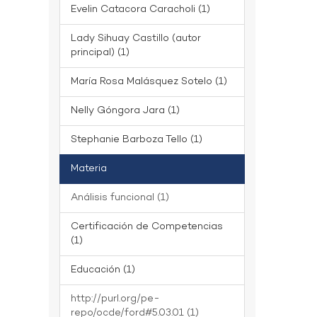
Evelin Catacora Caracholi (1)
Lady Sihuay Castillo (autor
principal) (1)
María Rosa Malásquez Sotelo (1)
Nelly Góngora Jara (1)
Stephanie Barboza Tello (1)
Materia
Análisis funcional (1)
Certificación de Competencias
(1)
Educación (1)
http://purl.org/pe-
repo/ocde/ford#5.03.01 (1)