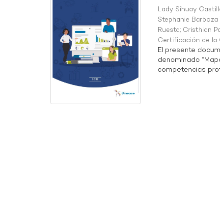
Lady Sihuay Castill
Stephanie Barboza 
Ruesta
;
Cristhian P
Certificación de l
El presente docum
denominado “Mapa 
competencias profe