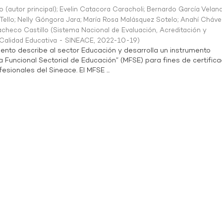
o (autor principal)
;
Evelin Catacora Caracholi
;
Bernardo García Velan
Tello
;
Nelly Góngora Jara
;
María Rosa Malásquez Sotelo
;
Anahí Cháve
acheco Castillo
(
Sistema Nacional de Evaluación, Acreditación y
a Calidad Educativa - SINEACE
,
2022-10-19
)
ento describe al sector Educación y desarrolla un instrumento
Funcional Sectorial de Educación” (MFSE) para fines de certifica
sionales del Sineace. El MFSE ...