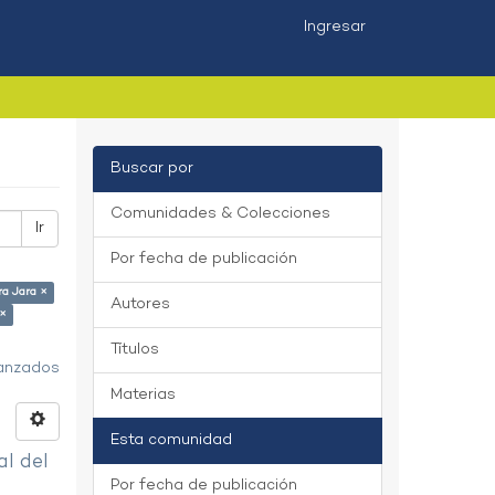
Ingresar
Buscar por
Comunidades & Colecciones
Ir
Por fecha de publicación
ra Jara ×
Autores
 ×
Títulos
vanzados
Materias
Esta comunidad
al del
Por fecha de publicación