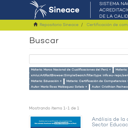
Repositorio Sineace
Certificación de co
Buscar
Materia: Marco Nacional de Cualificaciones del Perú ×
Materia
xmlui.ArtifactBrowser.SimpleSearch.filter.type: info:eu-repo/
Materia: Educación ×
Materia: Certificación de Competencias 
Autor: María Rosa Malásquez Sotelo ×
Autor: Cristhian Pacheco
Mostrando ítems 1-1 de 1
Análisis de la
Sector Educaci