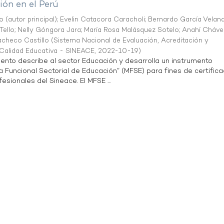
ón en el Perú
o (autor principal)
;
Evelin Catacora Caracholi
;
Bernardo García Velan
Tello
;
Nelly Góngora Jara
;
María Rosa Malásquez Sotelo
;
Anahí Cháve
acheco Castillo
(
Sistema Nacional de Evaluación, Acreditación y
a Calidad Educativa - SINEACE
,
2022-10-19
)
ento describe al sector Educación y desarrolla un instrumento
Funcional Sectorial de Educación” (MFSE) para fines de certifica
sionales del Sineace. El MFSE ...