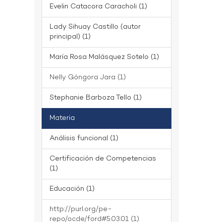
Evelin Catacora Caracholi (1)
Lady Sihuay Castillo (autor
principal) (1)
María Rosa Malásquez Sotelo (1)
Nelly Góngora Jara (1)
Stephanie Barboza Tello (1)
Materia
Análisis funcional (1)
Certificación de Competencias
(1)
Educación (1)
http://purl.org/pe-
repo/ocde/ford#5.03.01 (1)