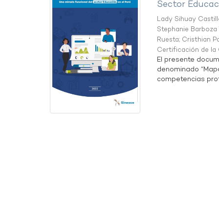
Sector Educaci
Lady Sihuay Castill
Stephanie Barboza 
Ruesta
;
Cristhian P
Certificación de l
El presente docum
denominado “Mapa 
competencias profe