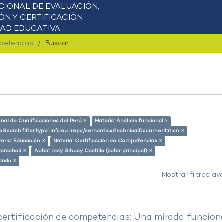
mpetencias
Buscar
onal de Cualificaciones del Perú ×
Materia: Análisis funcional ×
eSearch.filter.type: info:eu-repo/semantics/technicalDocumentation ×
eria: Educación ×
Materia: Certificación de Competencias ×
Caracholi ×
Autor: Lady Sihuay Castillo (autor principal) ×
lando ×
Mostrar filtros a
 certificación de competencias: Una mirada funcion