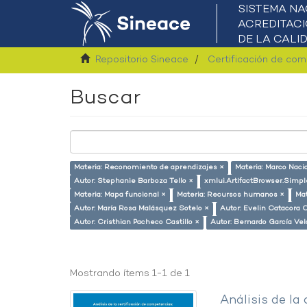
Repositorio Sineace
Certificación de co
Buscar
Materia: Reconomiento de aprendizajes ×
Materia: Marco Naci
Autor: Stephanie Barboza Tello ×
xmlui.ArtifactBrowser.Simpl
Materia: Mapa funcional ×
Materia: Recursos humanos ×
Mat
Autor: María Rosa Malásquez Sotelo ×
Autor: Evelin Catacora 
Autor: Cristhian Pacheco Castillo ×
Autor: Bernardo García Ve
Mostrando ítems 1-1 de 1
Análisis de la