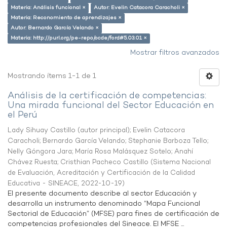
Materia: Análisis funcional ×
Autor: Evelin Catacora Caracholi ×
Materia: Reconomiento de aprendizajes ×
Autor: Bernardo García Velando ×
Materia: http://purl.org/pe-repo/ocde/ford#5.03.01 ×
Mostrar filtros avanzados
Mostrando ítems 1-1 de 1
Análisis de la certificación de competencias:
Una mirada funcional del Sector Educación en
el Perú
Lady Sihuay Castillo (autor principal)
;
Evelin Catacora
Caracholi
;
Bernardo García Velando
;
Stephanie Barboza Tello
;
Nelly Góngora Jara
;
María Rosa Malásquez Sotelo
;
Anahí
Chávez Ruesta
;
Cristhian Pacheco Castillo
(
Sistema Nacional
de Evaluación, Acreditación y Certificación de la Calidad
Educativa - SINEACE
,
2022-10-19
)
El presente documento describe al sector Educación y
desarrolla un instrumento denominado “Mapa Funcional
Sectorial de Educación” (MFSE) para fines de certificación de
competencias profesionales del Sineace. El MFSE ...