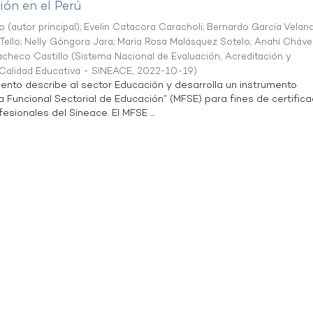
ón en el Perú
o (autor principal)
;
Evelin Catacora Caracholi
;
Bernardo García Velan
Tello
;
Nelly Góngora Jara
;
María Rosa Malásquez Sotelo
;
Anahí Cháve
acheco Castillo
(
Sistema Nacional de Evaluación, Acreditación y
a Calidad Educativa - SINEACE
,
2022-10-19
)
ento describe al sector Educación y desarrolla un instrumento
Funcional Sectorial de Educación” (MFSE) para fines de certifica
sionales del Sineace. El MFSE ...