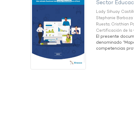
Sector Educaci
Lady Sihuay Castill
Stephanie Barboza 
Ruesta
;
Cristhian P
Certificación de l
El presente docum
denominado “Mapa 
competencias profe