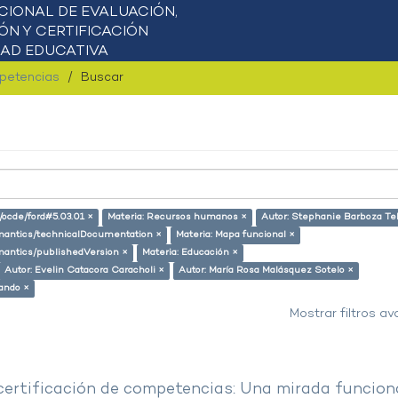
mpetencias
Buscar
o/ocde/ford#5.03.01 ×
Materia: Recursos humanos ×
Autor: Stephanie Barboza Tel
semantics/technicalDocumentation ×
Materia: Mapa funcional ×
emantics/publishedVersion ×
Materia: Educación ×
Autor: Evelin Catacora Caracholi ×
Autor: María Rosa Malásquez Sotelo ×
lando ×
Mostrar filtros a
 certificación de competencias: Una mirada funcion