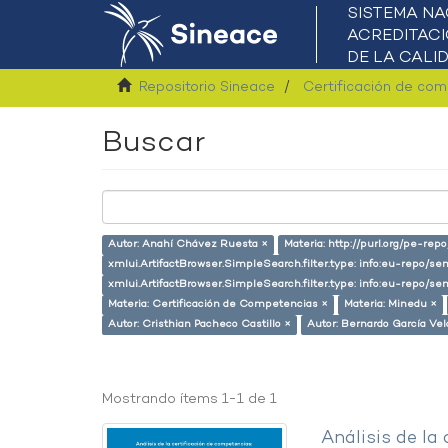
Repositorio Sineace
Certificación de co
Buscar
Autor: Anahí Chávez Ruesta ×
Materia: http://purl.org/pe-rep
xmlui.ArtifactBrowser.SimpleSearch.filter.type: info:eu-repo/
xmlui.ArtifactBrowser.SimpleSearch.filter.type: info:eu-repo/s
Materia: Certificación de Competencias ×
Materia: Minedu ×
Autor: Cristhian Pacheco Castillo ×
Autor: Bernardo García Ve
Mostrando ítems 1-1 de 1
Análisis de la