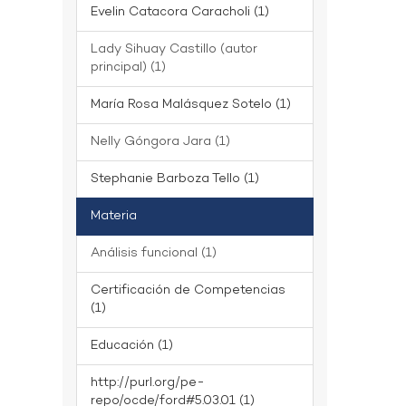
Evelin Catacora Caracholi (1)
Lady Sihuay Castillo (autor
principal) (1)
María Rosa Malásquez Sotelo (1)
Nelly Góngora Jara (1)
Stephanie Barboza Tello (1)
Materia
Análisis funcional (1)
Certificación de Competencias
(1)
Educación (1)
http://purl.org/pe-
repo/ocde/ford#5.03.01 (1)