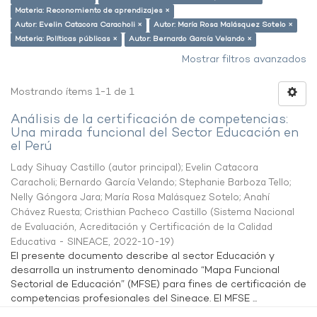
Materia: Reconomiento de aprendizajes ×
Autor: Evelin Catacora Caracholi ×
Autor: María Rosa Malásquez Sotelo ×
Materia: Políticas públicas ×
Autor: Bernardo García Velando ×
Mostrar filtros avanzados
Mostrando ítems 1-1 de 1
Análisis de la certificación de competencias:
Una mirada funcional del Sector Educación en
el Perú
Lady Sihuay Castillo (autor principal)
;
Evelin Catacora
Caracholi
;
Bernardo García Velando
;
Stephanie Barboza Tello
;
Nelly Góngora Jara
;
María Rosa Malásquez Sotelo
;
Anahí
Chávez Ruesta
;
Cristhian Pacheco Castillo
(
Sistema Nacional
de Evaluación, Acreditación y Certificación de la Calidad
Educativa - SINEACE
,
2022-10-19
)
El presente documento describe al sector Educación y
desarrolla un instrumento denominado “Mapa Funcional
Sectorial de Educación” (MFSE) para fines de certificación de
competencias profesionales del Sineace. El MFSE ...