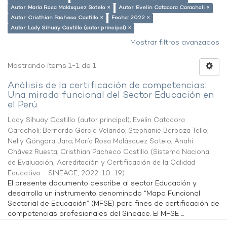
Autor: María Rosa Malásquez Sotelo ×
Autor: Evelin Catacora Caracholi ×
Autor: Cristhian Pacheco Castillo ×
Fecha: 2022 ×
Autor: Lady Sihuay Castillo (autor principal) ×
Mostrar filtros avanzados
Mostrando ítems 1-1 de 1
Análisis de la certificación de competencias:
Una mirada funcional del Sector Educación en
el Perú
Lady Sihuay Castillo (autor principal)
;
Evelin Catacora
Caracholi
;
Bernardo García Velando
;
Stephanie Barboza Tello
;
Nelly Góngora Jara
;
María Rosa Malásquez Sotelo
;
Anahí
Chávez Ruesta
;
Cristhian Pacheco Castillo
(
Sistema Nacional
de Evaluación, Acreditación y Certificación de la Calidad
Educativa - SINEACE
,
2022-10-19
)
El presente documento describe al sector Educación y
desarrolla un instrumento denominado “Mapa Funcional
Sectorial de Educación” (MFSE) para fines de certificación de
competencias profesionales del Sineace. El MFSE ...