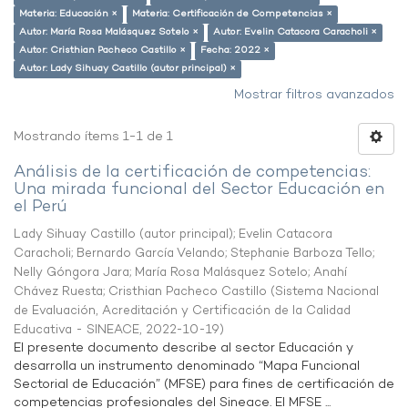
Materia: Educación ×
Materia: Certificación de Competencias ×
Autor: María Rosa Malásquez Sotelo ×
Autor: Evelin Catacora Caracholi ×
Autor: Cristhian Pacheco Castillo ×
Fecha: 2022 ×
Autor: Lady Sihuay Castillo (autor principal) ×
Mostrar filtros avanzados
Mostrando ítems 1-1 de 1
Análisis de la certificación de competencias:
Una mirada funcional del Sector Educación en
el Perú
Lady Sihuay Castillo (autor principal)
;
Evelin Catacora
Caracholi
;
Bernardo García Velando
;
Stephanie Barboza Tello
;
Nelly Góngora Jara
;
María Rosa Malásquez Sotelo
;
Anahí
Chávez Ruesta
;
Cristhian Pacheco Castillo
(
Sistema Nacional
de Evaluación, Acreditación y Certificación de la Calidad
Educativa - SINEACE
,
2022-10-19
)
El presente documento describe al sector Educación y
desarrolla un instrumento denominado “Mapa Funcional
Sectorial de Educación” (MFSE) para fines de certificación de
competencias profesionales del Sineace. El MFSE ...