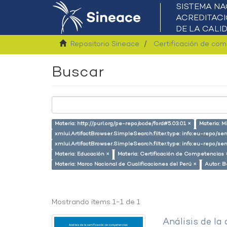
Repositorio Sineace
Certificación de co
Buscar
Materia: http://purl.org/pe-repo/ocde/ford#5.03.01 ×
Materia: M
xmlui.ArtifactBrowser.SimpleSearch.filter.type: info:eu-repo/s
xmlui.ArtifactBrowser.SimpleSearch.filter.type: info:eu-repo/
Materia: Educación ×
Materia: Certificación de Competencias 
Materia: Marco Nacional de Cualificaciones del Perú ×
Autor: B
Mostrando ítems 1-1 de 1
Análisis de la