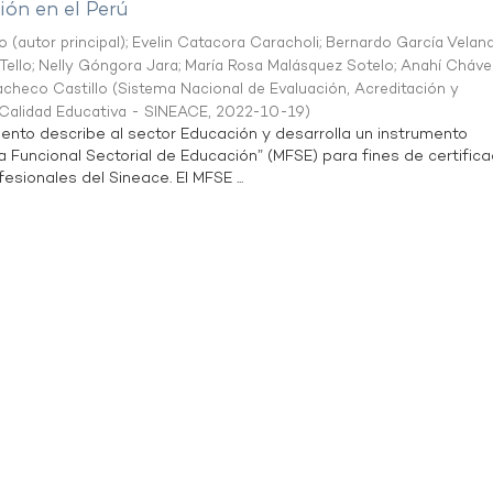
ón en el Perú
o (autor principal)
;
Evelin Catacora Caracholi
;
Bernardo García Velan
Tello
;
Nelly Góngora Jara
;
María Rosa Malásquez Sotelo
;
Anahí Cháve
acheco Castillo
(
Sistema Nacional de Evaluación, Acreditación y
a Calidad Educativa - SINEACE
,
2022-10-19
)
ento describe al sector Educación y desarrolla un instrumento
Funcional Sectorial de Educación” (MFSE) para fines de certifica
sionales del Sineace. El MFSE ...