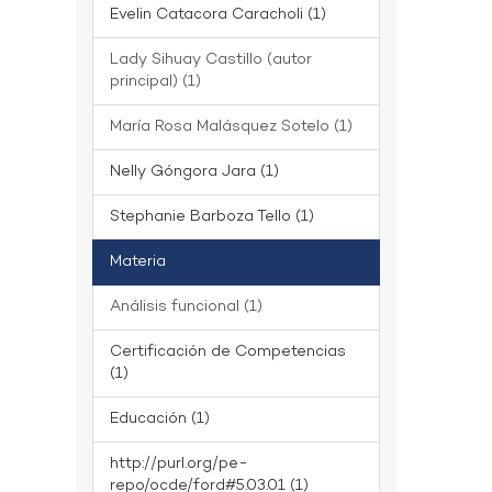
Evelin Catacora Caracholi (1)
Lady Sihuay Castillo (autor
principal) (1)
María Rosa Malásquez Sotelo (1)
Nelly Góngora Jara (1)
Stephanie Barboza Tello (1)
Materia
Análisis funcional (1)
Certificación de Competencias
(1)
Educación (1)
http://purl.org/pe-
repo/ocde/ford#5.03.01 (1)