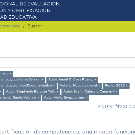
mpetencias
Buscar
inedu ×
emantics/publishedVersion ×
Autor: Anahí Chávez Ruesta ×
semantics/technicalDocumentation ×
Materia: Mapa funcional ×
Fecha: 2022 ×
×
Autor: Stephanie Barboza Tello ×
Autor: Evelin Catacora Caracholi ×
ernardo García Velando ×
Autor: Nelly Góngora Jara ×
Mostrar filtros a
 certificación de competencias: Una mirada funcion