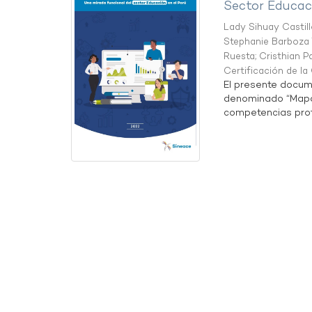
Sector Educaci
Lady Sihuay Castill
Stephanie Barboza 
Ruesta
;
Cristhian P
Certificación de l
El presente docum
denominado “Mapa 
competencias profe