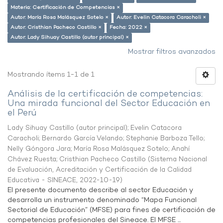
Materia: Certificación de Competencias ×
Autor: María Rosa Malásquez Sotelo ×
Autor: Evelin Catacora Caracholi ×
Autor: Cristhian Pacheco Castillo ×
Fecha: 2022 ×
Autor: Lady Sihuay Castillo (autor principal) ×
Mostrar filtros avanzados
Mostrando ítems 1-1 de 1
Análisis de la certificación de competencias:
Una mirada funcional del Sector Educación en
el Perú
Lady Sihuay Castillo (autor principal)
;
Evelin Catacora
Caracholi
;
Bernardo García Velando
;
Stephanie Barboza Tello
;
Nelly Góngora Jara
;
María Rosa Malásquez Sotelo
;
Anahí
Chávez Ruesta
;
Cristhian Pacheco Castillo
(
Sistema Nacional
de Evaluación, Acreditación y Certificación de la Calidad
Educativa - SINEACE
,
2022-10-19
)
El presente documento describe al sector Educación y
desarrolla un instrumento denominado “Mapa Funcional
Sectorial de Educación” (MFSE) para fines de certificación de
competencias profesionales del Sineace. El MFSE ...