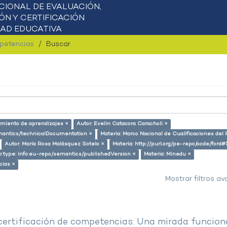
mpetencias
Buscar
omiento de aprendizajes ×
Autor: Evelin Catacora Caracholi ×
semantics/technicalDocumentation ×
Materia: Marco Nacional de Cualificaciones del 
Autor: María Rosa Malásquez Sotelo ×
Materia: http://purl.org/pe-repo/ocde/ford#
er.type: info:eu-repo/semantics/publishedVersion ×
Materia: Minedu ×
cias ×
Mostrar filtros a
 certificación de competencias: Una mirada funcion