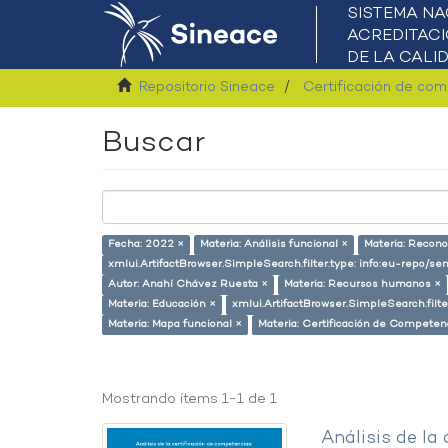
Repositorio Sineace
Certificación de co
Buscar
Fecha: 2022 ×
Materia: Análisis funcional ×
Materia: Recon
xmlui.ArtifactBrowser.SimpleSearch.filter.type: info:eu-repo/
Autor: Anahí Chávez Ruesta ×
Materia: Recursos humanos ×
Materia: Educación ×
xmlui.ArtifactBrowser.SimpleSearch.filt
Materia: Mapa funcional ×
Materia: Certificación de Competen
Mostrando ítems 1-1 de 1
Análisis de la