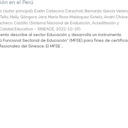
ón en el Perú
o (autor principal)
;
Evelin Catacora Caracholi
;
Bernardo García Velan
Tello
;
Nelly Góngora Jara
;
María Rosa Malásquez Sotelo
;
Anahí Cháve
acheco Castillo
(
Sistema Nacional de Evaluación, Acreditación y
a Calidad Educativa - SINEACE
,
2022-10-19
)
ento describe al sector Educación y desarrolla un instrumento
Funcional Sectorial de Educación” (MFSE) para fines de certifica
sionales del Sineace. El MFSE ...