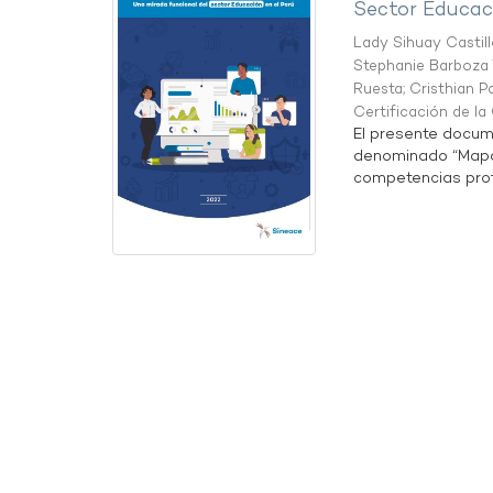
Sector Educaci
Lady Sihuay Castill
Stephanie Barboza 
Ruesta
;
Cristhian P
Certificación de l
El presente docum
denominado “Mapa 
competencias profe