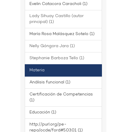
Evelin Catacora Caracholi (1)
Lady Sihuay Castillo (autor
principal) (1)
María Rosa Malásquez Sotelo (1)
Nelly Góngora Jara (1)
Stephanie Barboza Tello (1)
Materia
Análisis funcional (1)
Certificación de Competencias
(1)
Educación (1)
http://purl.org/pe-
repo/ocde/ford#5.03.01 (1)