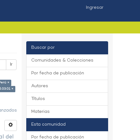
Ingresar
Buscar por
Comunidades & Colecciones
Ir
Por fecha de publicación
Perú ×
Autores
5.03.01 ×
Títulos
vanzados
Materias
Esta comunidad
al del
Por fecha de publicación