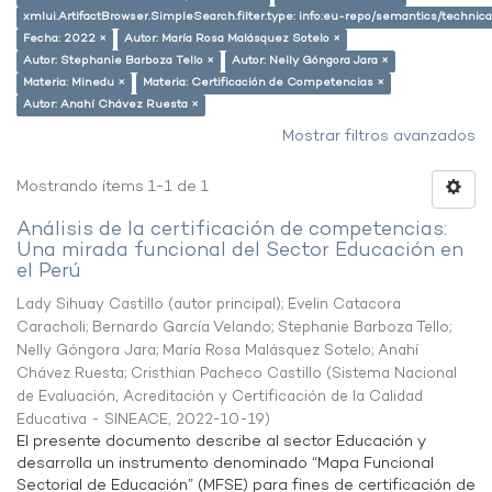
xmlui.ArtifactBrowser.SimpleSearch.filter.type: info:eu-repo/semantics/techni
Fecha: 2022 ×
Autor: María Rosa Malásquez Sotelo ×
Autor: Stephanie Barboza Tello ×
Autor: Nelly Góngora Jara ×
Materia: Minedu ×
Materia: Certificación de Competencias ×
Autor: Anahí Chávez Ruesta ×
Mostrar filtros avanzados
Mostrando ítems 1-1 de 1
Análisis de la certificación de competencias:
Una mirada funcional del Sector Educación en
el Perú
Lady Sihuay Castillo (autor principal)
;
Evelin Catacora
Caracholi
;
Bernardo García Velando
;
Stephanie Barboza Tello
;
Nelly Góngora Jara
;
María Rosa Malásquez Sotelo
;
Anahí
Chávez Ruesta
;
Cristhian Pacheco Castillo
(
Sistema Nacional
de Evaluación, Acreditación y Certificación de la Calidad
Educativa - SINEACE
,
2022-10-19
)
El presente documento describe al sector Educación y
desarrolla un instrumento denominado “Mapa Funcional
Sectorial de Educación” (MFSE) para fines de certificación de