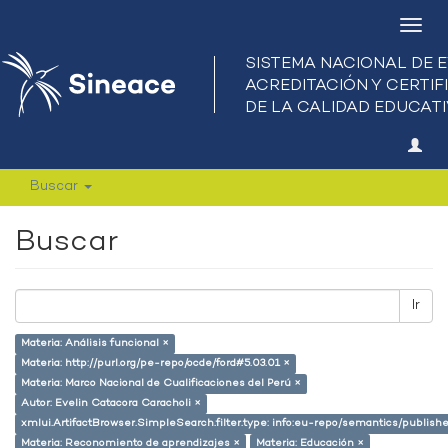
Camb
nave
Buscar
Buscar
Ir
Materia: Análisis funcional ×
Materia: http://purl.org/pe-repo/ocde/ford#5.03.01 ×
Materia: Marco Nacional de Cualificaciones del Perú ×
Autor: Evelin Catacora Caracholi ×
xmlui.ArtifactBrowser.SimpleSearch.filter.type: info:eu-repo/semantics/publish
Materia: Reconomiento de aprendizajes ×
Materia: Educación ×