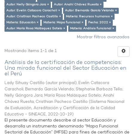
Autor: Nelly Góngora Jara ×
Autor: Anahí Chávez Ruesta ×
Autor: Evelin Catacora Caracholi ×
Autor: Bernardo García Velando ×
Autor: Cristhian Pacheco Castillo ×
Materia: Recursos humanos ×
Materia: Educación ×
Materia: Mapa funcional ×
Fecha: 2022 ×
Autor: María Rosa Malásquez Sotelo ×
Materia: Análisis funcional ×
Mostrar filtros avanzados
Mostrando ítems 1-1 de 1
Análisis de la certificación de competencias:
Una mirada funcional del Sector Educación en
el Perú
Lady Sihuay Castillo (autor principal)
;
Evelin Catacora
Caracholi
;
Bernardo García Velando
;
Stephanie Barboza Tello
;
Nelly Góngora Jara
;
María Rosa Malásquez Sotelo
;
Anahí
Chávez Ruesta
;
Cristhian Pacheco Castillo
(
Sistema Nacional
de Evaluación, Acreditación y Certificación de la Calidad
Educativa - SINEACE
,
2022-10-19
)
El presente documento describe al sector Educación y
desarrolla un instrumento denominado “Mapa Funcional
Sectorial de Educación” (MFSE) para fines de certificación de