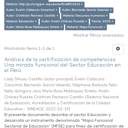
Materia: http://purl.org/pe-repo/ocde/ford#5.03.01 ×
Autor: Evelin Catacora Caracholi ×
Autor: Bernardo García Velando ×
Autor: Cristhian Pacheco Castillo ×
Materia: Recursos humanos ×
Materia: Educación ×
Autor: Anahí Chávez Ruesta ×
Fecha: 2022 ×
Autor: María Rosa Malásquez Sotelo ×
Materia: Mapa funcional ×
Mostrar filtros avanzados
Mostrando ítems 1-1 de 1
Análisis de la certificación de competencias:
Una mirada funcional del Sector Educación en
el Perú
Lady Sihuay Castillo (autor principal)
;
Evelin Catacora
Caracholi
;
Bernardo García Velando
;
Stephanie Barboza Tello
;
Nelly Góngora Jara
;
María Rosa Malásquez Sotelo
;
Anahí
Chávez Ruesta
;
Cristhian Pacheco Castillo
(
Sistema Nacional
de Evaluación, Acreditación y Certificación de la Calidad
Educativa - SINEACE
,
2022-10-19
)
El presente documento describe al sector Educación y
desarrolla un instrumento denominado “Mapa Funcional
Sectorial de Educación” (MFSE) para fines de certificación de