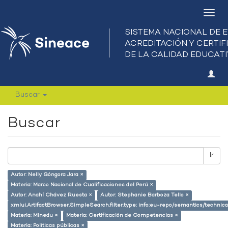
Camb
nave
Buscar
Buscar
Ir
Autor: Nelly Góngora Jara ×
Materia: Marco Nacional de Cualificaciones del Perú ×
Autor: Anahí Chávez Ruesta ×
Autor: Stephanie Barboza Tello ×
xmlui.ArtifactBrowser.SimpleSearch.filter.type: info:eu-repo/semantics/techni
Materia: Minedu ×
Materia: Certificación de Competencias ×
Materia: Políticas públicas ×