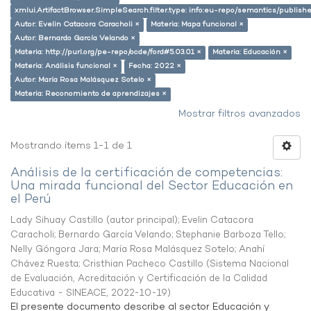
xmlui.ArtifactBrowser.SimpleSearch.filter.type: info:eu-repo/semantics/publish
Autor: Evelin Catacora Caracholi ×
Materia: Mapa funcional ×
Autor: Bernardo García Velando ×
Materia: http://purl.org/pe-repo/ocde/ford#5.03.01 ×
Materia: Educación ×
Materia: Análisis funcional ×
Fecha: 2022 ×
Autor: María Rosa Malásquez Sotelo ×
Materia: Reconomiento de aprendizajes ×
Mostrar filtros avanzados
Mostrando ítems 1-1 de 1
Análisis de la certificación de competencias:
Una mirada funcional del Sector Educación en
el Perú
Lady Sihuay Castillo (autor principal)
;
Evelin Catacora
Caracholi
;
Bernardo García Velando
;
Stephanie Barboza Tello
;
Nelly Góngora Jara
;
María Rosa Malásquez Sotelo
;
Anahí
Chávez Ruesta
;
Cristhian Pacheco Castillo
(
Sistema Nacional
de Evaluación, Acreditación y Certificación de la Calidad
Educativa - SINEACE
,
2022-10-19
)
El presente documento describe al sector Educación y