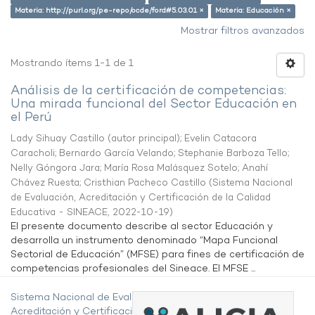
Materia: http://purl.org/pe-repo/ocde/ford#5.03.01 ×
Materia: Educación ×
Mostrar filtros avanzados
Mostrando ítems 1-1 de 1
Análisis de la certificación de competencias:
Una mirada funcional del Sector Educación en
el Perú
Lady Sihuay Castillo (autor principal)
;
Evelin Catacora
Caracholi
;
Bernardo García Velando
;
Stephanie Barboza Tello
;
Nelly Góngora Jara
;
María Rosa Malásquez Sotelo
;
Anahí
Chávez Ruesta
;
Cristhian Pacheco Castillo
(
Sistema Nacional
de Evaluación, Acreditación y Certificación de la Calidad
Educativa - SINEACE
,
2022-10-19
)
El presente documento describe al sector Educación y
desarrolla un instrumento denominado “Mapa Funcional
Sectorial de Educación” (MFSE) para fines de certificación de
competencias profesionales del Sineace. El MFSE ...
Sistema Nacional de Evaluación,
Acreditación y Certificación de la