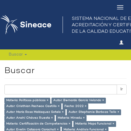
Camb
nave
Buscar
Buscar
Ir
Materia: Políticas públicas ×
Autor: Bernardo García Velando ×
Autor: Cristhian Pacheco Castillo ×
Fecha: 2022 ×
Autor: María Rosa Malásquez Sotelo ×
Autor: Stephanie Barboza Tello ×
Autor: Anahí Chávez Ruesta ×
Materia: Minedu ×
Materia: Certificación de Competencias ×
Materia: Mapa funcional ×
Autor: Evelin Catacora Caracholi ×
Materia: Análisis funcional ×