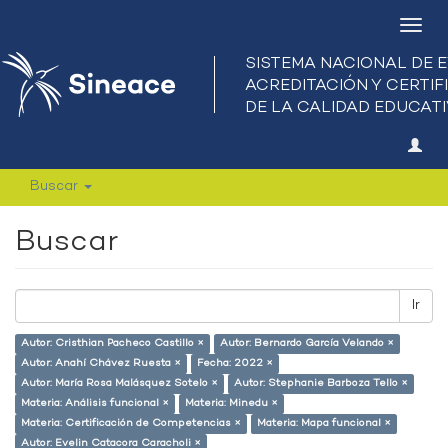
Camb
nave
Buscar
Buscar
Ir
Autor: Cristhian Pacheco Castillo ×
Autor: Bernardo García Velando ×
Autor: Anahí Chávez Ruesta ×
Fecha: 2022 ×
Autor: María Rosa Malásquez Sotelo ×
Autor: Stephanie Barboza Tello ×
Materia: Análisis funcional ×
Materia: Minedu ×
Materia: Certificación de Competencias ×
Materia: Mapa funcional ×
Autor: Evelin Catacora Caracholi ×