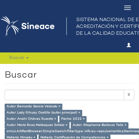
Camb
nave
Buscar
Buscar
Ir
Autor: Bernardo García Velando ×
Autor: Lady Sihuay Castillo (autor principal) ×
Autor: Anahí Chávez Ruesta ×
Fecha: 2022 ×
Autor: María Rosa Malásquez Sotelo ×
Autor: Stephanie Barboza Tello ×
xmlui.ArtifactBrowser.SimpleSearch.filter.type: info:eu-repo/semantics/techni
Materia: Minedu ×
Materia: Certificación de Competencias ×