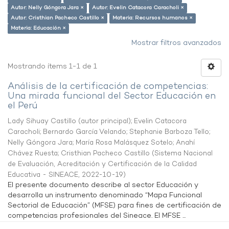
Autor: Nelly Góngora Jara ×
Autor: Evelin Catacora Caracholi ×
Autor: Cristhian Pacheco Castillo ×
Materia: Recursos humanos ×
Materia: Educación ×
Mostrar filtros avanzados
Mostrando ítems 1-1 de 1
Análisis de la certificación de competencias:
Una mirada funcional del Sector Educación en
el Perú
Lady Sihuay Castillo (autor principal)
;
Evelin Catacora
Caracholi
;
Bernardo García Velando
;
Stephanie Barboza Tello
;
Nelly Góngora Jara
;
María Rosa Malásquez Sotelo
;
Anahí
Chávez Ruesta
;
Cristhian Pacheco Castillo
(
Sistema Nacional
de Evaluación, Acreditación y Certificación de la Calidad
Educativa - SINEACE
,
2022-10-19
)
El presente documento describe al sector Educación y
desarrolla un instrumento denominado “Mapa Funcional
Sectorial de Educación” (MFSE) para fines de certificación de
competencias profesionales del Sineace. El MFSE ...