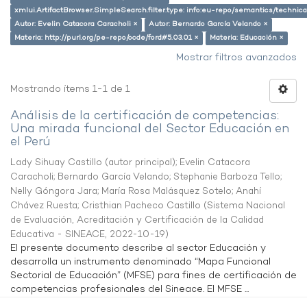
xmlui.ArtifactBrowser.SimpleSearch.filter.type: info:eu-repo/semantics/techni
Autor: Evelin Catacora Caracholi ×
Autor: Bernardo García Velando ×
Materia: http://purl.org/pe-repo/ocde/ford#5.03.01 ×
Materia: Educación ×
Mostrar filtros avanzados
Mostrando ítems 1-1 de 1
Análisis de la certificación de competencias:
Una mirada funcional del Sector Educación en
el Perú
Lady Sihuay Castillo (autor principal)
;
Evelin Catacora
Caracholi
;
Bernardo García Velando
;
Stephanie Barboza Tello
;
Nelly Góngora Jara
;
María Rosa Malásquez Sotelo
;
Anahí
Chávez Ruesta
;
Cristhian Pacheco Castillo
(
Sistema Nacional
de Evaluación, Acreditación y Certificación de la Calidad
Educativa - SINEACE
,
2022-10-19
)
El presente documento describe al sector Educación y
desarrolla un instrumento denominado “Mapa Funcional
Sectorial de Educación” (MFSE) para fines de certificación de
competencias profesionales del Sineace. El MFSE ...