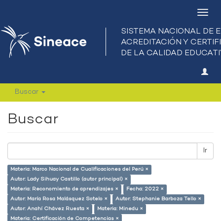
Camb
nave
Buscar
Buscar
Ir
Materia: Marco Nacional de Cualificaciones del Perú ×
Autor: Lady Sihuay Castillo (autor principal) ×
Materia: Reconomiento de aprendizajes ×
Fecha: 2022 ×
Autor: María Rosa Malásquez Sotelo ×
Autor: Stephanie Barboza Tello ×
Autor: Anahí Chávez Ruesta ×
Materia: Minedu ×
Materia: Certificación de Competencias ×