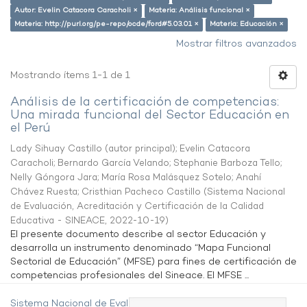
Autor: Evelin Catacora Caracholi ×
Materia: Análisis funcional ×
Materia: http://purl.org/pe-repo/ocde/ford#5.03.01 ×
Materia: Educación ×
Mostrar filtros avanzados
Mostrando ítems 1-1 de 1
Análisis de la certificación de competencias:
Una mirada funcional del Sector Educación en
el Perú
Lady Sihuay Castillo (autor principal)
;
Evelin Catacora
Caracholi
;
Bernardo García Velando
;
Stephanie Barboza Tello
;
Nelly Góngora Jara
;
María Rosa Malásquez Sotelo
;
Anahí
Chávez Ruesta
;
Cristhian Pacheco Castillo
(
Sistema Nacional
de Evaluación, Acreditación y Certificación de la Calidad
Educativa - SINEACE
,
2022-10-19
)
El presente documento describe al sector Educación y
desarrolla un instrumento denominado “Mapa Funcional
Sectorial de Educación” (MFSE) para fines de certificación de
competencias profesionales del Sineace. El MFSE ...
Sistema Nacional de Evaluación,