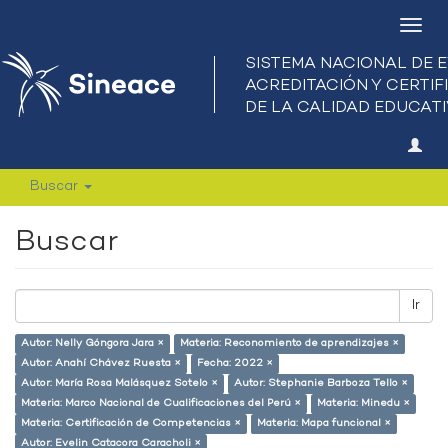
Camb
nave
Buscar
Buscar
Ir
Autor: Nelly Góngora Jara ×
Materia: Reconomiento de aprendizajes ×
Autor: Anahí Chávez Ruesta ×
Fecha: 2022 ×
Autor: María Rosa Malásquez Sotelo ×
Autor: Stephanie Barboza Tello ×
Materia: Marco Nacional de Cualificaciones del Perú ×
Materia: Minedu ×
Materia: Certificación de Competencias ×
Materia: Mapa funcional ×
Autor: Evelin Catacora Caracholi ×