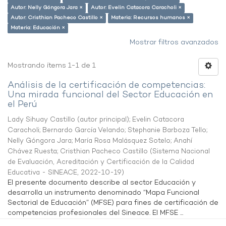
Autor: Nelly Góngora Jara ×
Autor: Evelin Catacora Caracholi ×
Autor: Cristhian Pacheco Castillo ×
Materia: Recursos humanos ×
Materia: Educación ×
Mostrar filtros avanzados
Mostrando ítems 1-1 de 1
Análisis de la certificación de competencias:
Una mirada funcional del Sector Educación en
el Perú
Lady Sihuay Castillo (autor principal)
;
Evelin Catacora
Caracholi
;
Bernardo García Velando
;
Stephanie Barboza Tello
;
Nelly Góngora Jara
;
María Rosa Malásquez Sotelo
;
Anahí
Chávez Ruesta
;
Cristhian Pacheco Castillo
(
Sistema Nacional
de Evaluación, Acreditación y Certificación de la Calidad
Educativa - SINEACE
,
2022-10-19
)
El presente documento describe al sector Educación y
desarrolla un instrumento denominado “Mapa Funcional
Sectorial de Educación” (MFSE) para fines de certificación de
competencias profesionales del Sineace. El MFSE ...