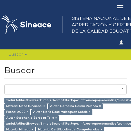
Camb
nave
Buscar
Buscar
Ir
xmlui.ArtifactBrowser.SimpleSearch.filter.type: info:eu-repo/semantics/publish
Materia: Mapa funcional ×
Autor: Bernardo García Velando ×
Fecha: 2022 ×
Autor: María Rosa Malásquez Sotelo ×
Autor: Stephanie Barboza Tello ×
xmlui.ArtifactBrowser.SimpleSearch.filter.type: info:eu-repo/semantics/techni
Materia: Minedu ×
Materia: Certificación de Competencias ×