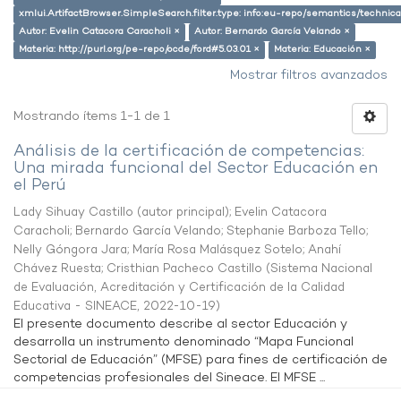
xmlui.ArtifactBrowser.SimpleSearch.filter.type: info:eu-repo/semantics/techni
Autor: Evelin Catacora Caracholi ×
Autor: Bernardo García Velando ×
Materia: http://purl.org/pe-repo/ocde/ford#5.03.01 ×
Materia: Educación ×
Mostrar filtros avanzados
Mostrando ítems 1-1 de 1
Análisis de la certificación de competencias:
Una mirada funcional del Sector Educación en
el Perú
Lady Sihuay Castillo (autor principal)
;
Evelin Catacora
Caracholi
;
Bernardo García Velando
;
Stephanie Barboza Tello
;
Nelly Góngora Jara
;
María Rosa Malásquez Sotelo
;
Anahí
Chávez Ruesta
;
Cristhian Pacheco Castillo
(
Sistema Nacional
de Evaluación, Acreditación y Certificación de la Calidad
Educativa - SINEACE
,
2022-10-19
)
El presente documento describe al sector Educación y
desarrolla un instrumento denominado “Mapa Funcional
Sectorial de Educación” (MFSE) para fines de certificación de
competencias profesionales del Sineace. El MFSE ...