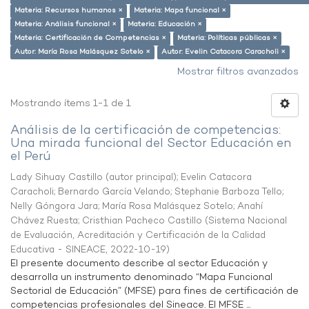
Materia: Recursos humanos ×
Materia: Mapa funcional ×
Materia: Análisis funcional ×
Materia: Educación ×
Materia: Certificación de Competencias ×
Materia: Políticas públicas ×
Autor: María Rosa Malásquez Sotelo ×
Autor: Evelin Catacora Caracholi ×
Mostrar filtros avanzados
Mostrando ítems 1-1 de 1
Análisis de la certificación de competencias:
Una mirada funcional del Sector Educación en
el Perú
Lady Sihuay Castillo (autor principal)
;
Evelin Catacora
Caracholi
;
Bernardo García Velando
;
Stephanie Barboza Tello
;
Nelly Góngora Jara
;
María Rosa Malásquez Sotelo
;
Anahí
Chávez Ruesta
;
Cristhian Pacheco Castillo
(
Sistema Nacional
de Evaluación, Acreditación y Certificación de la Calidad
Educativa - SINEACE
,
2022-10-19
)
El presente documento describe al sector Educación y
desarrolla un instrumento denominado “Mapa Funcional
Sectorial de Educación” (MFSE) para fines de certificación de
competencias profesionales del Sineace. El MFSE ...