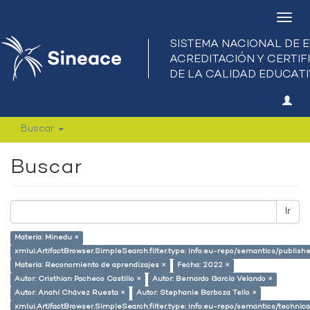
Camb
nave
Buscar
Buscar
Ir
Materia: Minedu ×
xmlui.ArtifactBrowser.SimpleSearch.filter.type: info:eu-repo/semantics/publish
Materia: Reconomiento de aprendizajes ×
Fecha: 2022 ×
Autor: Cristhian Pacheco Castillo ×
Autor: Bernardo García Velando ×
Autor: Anahí Chávez Ruesta ×
Autor: Stephanie Barboza Tello ×
xmlui.ArtifactBrowser.SimpleSearch.filter.type: info:eu-repo/semantics/techni