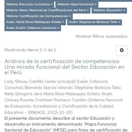
Materia: Recursos humanos ×
Materia: Mapa funcional ×
Materia: Marco Nacional de Cualificaciones del Perú ×
Materia: Educación ×
Materia: Certificación de Competencias ×
Autor: María Rosa Malásquez Sotelo ×
Autor: Stephanie Barboza Tello ×
Autor: Evelin Catacora Caracholi ×
Mostrar filtros avanzados
Mostrando ítems 1-1 de 1
Análisis de la certificación de competencias:
Una mirada funcional del Sector Educación en
el Perú
Lady Sihuay Castillo (autor principal)
;
Evelin Catacora
Caracholi
;
Bernardo García Velando
;
Stephanie Barboza Tello
;
Nelly Góngora Jara
;
María Rosa Malásquez Sotelo
;
Anahí
Chávez Ruesta
;
Cristhian Pacheco Castillo
(
Sistema Nacional
de Evaluación, Acreditación y Certificación de la Calidad
Educativa - SINEACE
,
2022-10-19
)
El presente documento describe al sector Educación y
desarrolla un instrumento denominado “Mapa Funcional
Sectorial de Educación” (MFSE) para fines de certificación de