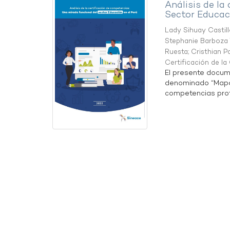
Análisis de la
Sector Educaci
Lady Sihuay Castill
Stephanie Barboza 
Ruesta
;
Cristhian P
Certificación de l
El presente docum
denominado “Mapa 
competencias profe