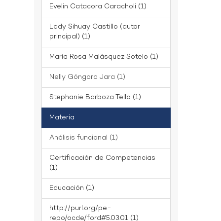
Evelin Catacora Caracholi (1)
Lady Sihuay Castillo (autor
principal) (1)
María Rosa Malásquez Sotelo (1)
Nelly Góngora Jara (1)
Stephanie Barboza Tello (1)
Materia
Análisis funcional (1)
Certificación de Competencias
(1)
Educación (1)
http://purl.org/pe-
repo/ocde/ford#5.03.01 (1)