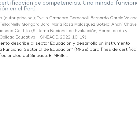
 certificación de competencias: Una mirada funcion
ón en el Perú
o (autor principal)
;
Evelin Catacora Caracholi
;
Bernardo García Velan
Tello
;
Nelly Góngora Jara
;
María Rosa Malásquez Sotelo
;
Anahí Cháve
acheco Castillo
(
Sistema Nacional de Evaluación, Acreditación y
a Calidad Educativa - SINEACE
,
2022-10-19
)
ento describe al sector Educación y desarrolla un instrumento
Funcional Sectorial de Educación” (MFSE) para fines de certifica
sionales del Sineace. El MFSE ...