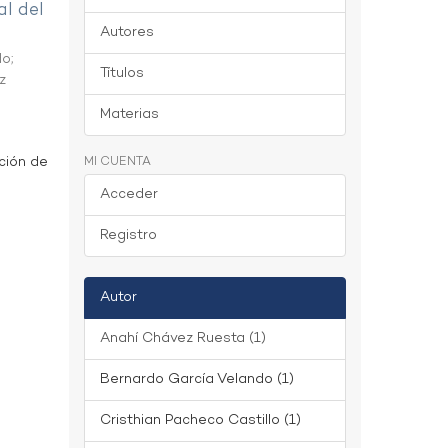
al del
Autores
do
;
Títulos
z
Materias
ción de
MI CUENTA
Acceder
Registro
Autor
Anahí Chávez Ruesta (1)
Bernardo García Velando (1)
Cristhian Pacheco Castillo (1)