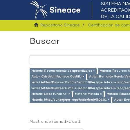
Repositorio Sineace
Certificación de co
Buscar
Materia: Reconomiento de aprendizajes ×
Materia: Recursos 
Autor: Cristhian Pacheco Castillo ×
Autor: Bernardo García Ve
xmlui.ArtifactBrowser.SimpleSearch.filter.type: info:eu-repo/s
xmlui.ArtifactBrowser.SimpleSearch.filter.type: info:eu-repo/
Materia: Mapa funcional ×
Materia: Minedu ×
Materia: Educac
Materia: http://purl.org/pe-repo/ocde/ford#5.03.01 ×
Autor: Eve
Mostrando ítems 1-1 de 1