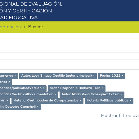
mpetencias
Buscar
humanos ×
Autor: Lady Sihuay Castillo (autor principal) ×
Fecha: 2022 ×
lando ×
emantics/publishedVersion ×
Autor: Stephanie Barboza Tello ×
semantics/technicalDocumentation ×
Autor: María Rosa Malásquez Sotelo ×
ión ×
Materia: Certificación de Competencias ×
Materia: Políticas públicas ×
lin Catacora Caracholi ×
Mostrar filtros a