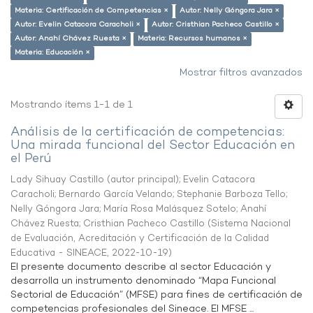
Materia: Certificación de Competencias ×
Autor: Nelly Góngora Jara ×
Autor: Evelin Catacora Caracholi ×
Autor: Cristhian Pacheco Castillo ×
Autor: Anahí Chávez Ruesta ×
Materia: Recursos humanos ×
Materia: Educación ×
Mostrar filtros avanzados
Mostrando ítems 1-1 de 1
Análisis de la certificación de competencias:
Una mirada funcional del Sector Educación en
el Perú
Lady Sihuay Castillo (autor principal)
;
Evelin Catacora
Caracholi
;
Bernardo García Velando
;
Stephanie Barboza Tello
;
Nelly Góngora Jara
;
María Rosa Malásquez Sotelo
;
Anahí
Chávez Ruesta
;
Cristhian Pacheco Castillo
(
Sistema Nacional
de Evaluación, Acreditación y Certificación de la Calidad
Educativa - SINEACE
,
2022-10-19
)
El presente documento describe al sector Educación y
desarrolla un instrumento denominado “Mapa Funcional
Sectorial de Educación” (MFSE) para fines de certificación de
competencias profesionales del Sineace. El MFSE ...