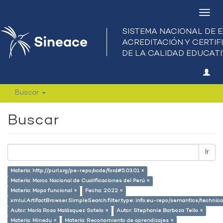
Camb
nave
Buscar
Buscar
Ir
Materia: http://purl.org/pe-repo/ocde/ford#5.03.01 ×
Materia: Marco Nacional de Cualificaciones del Perú ×
Materia: Mapa funcional ×
Fecha: 2022 ×
xmlui.ArtifactBrowser.SimpleSearch.filter.type: info:eu-repo/semantics/techni
Autor: María Rosa Malásquez Sotelo ×
Autor: Stephanie Barboza Tello ×
Materia: Minedu ×
Materia: Reconomiento de aprendizajes ×