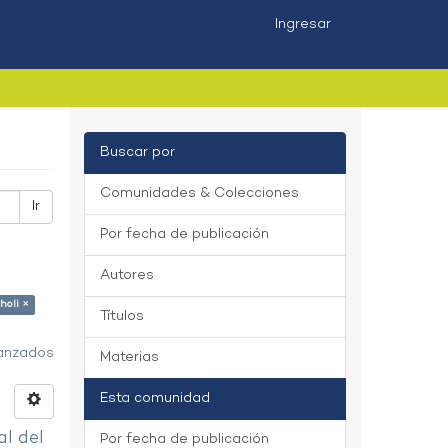
Ingresar
Buscar por
Comunidades & Colecciones
Ir
Por fecha de publicación
Autores
holi ×
Títulos
vanzados
Materias
Esta comunidad
al del
Por fecha de publicación