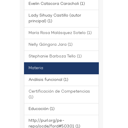
Evelin Catacora Caracholi (1)
Lady Sihuay Castillo (autor
principal) (1)
María Rosa Malásquez Sotelo (1)
Nelly Góngora Jara (1)
Stephanie Barboza Tello (1)
Materia
Análisis funcional (1)
Certificación de Competencias
(1)
Educación (1)
http://purl.org/pe-
repo/ocde/ford#5.03.01 (1)