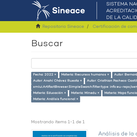
Repositorio Sineace
Certificación de co
Buscar
Fecha: 2022 ×
Materia: Recursos humanos ×
Autor: Bernar
Autor: Anahí Chávez Ruesta ×
Autor: Cristhian Pacheco Castil
xmlui.ArtifactBrowser.SimpleSearch.filter.type: info:eu-repo/s
Materia: Educación ×
Materia: Minedu ×
Materia: Mapa funci
Materia: Análisis funcional ×
Mostrando ítems 1-1 de 1
Análisis de la