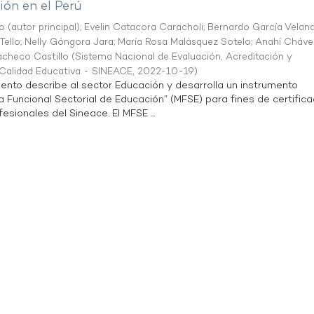
ón en el Perú
o (autor principal)
;
Evelin Catacora Caracholi
;
Bernardo García Velan
Tello
;
Nelly Góngora Jara
;
María Rosa Malásquez Sotelo
;
Anahí Cháve
acheco Castillo
(
Sistema Nacional de Evaluación, Acreditación y
a Calidad Educativa - SINEACE
,
2022-10-19
)
ento describe al sector Educación y desarrolla un instrumento
Funcional Sectorial de Educación” (MFSE) para fines de certifica
sionales del Sineace. El MFSE ...