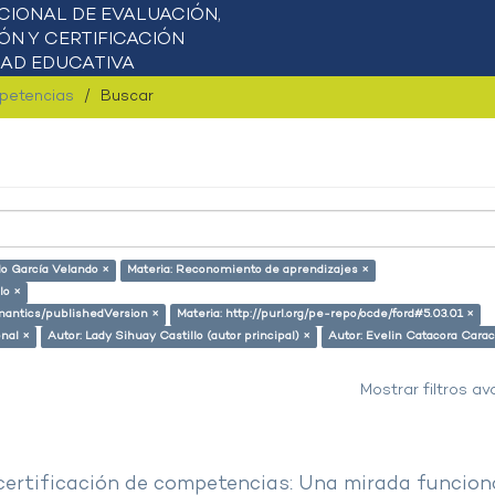
mpetencias
Buscar
do García Velando ×
Materia: Reconomiento de aprendizajes ×
lo ×
emantics/publishedVersion ×
Materia: http://purl.org/pe-repo/ocde/ford#5.03.01 ×
onal ×
Autor: Lady Sihuay Castillo (autor principal) ×
Autor: Evelin Catacora Carac
Mostrar filtros a
 certificación de competencias: Una mirada funcion