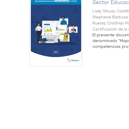
Sector Educaci
Lady Sihuay Castill
Stephanie Barboza 
Ruesta
;
Cristhian P
Certificación de l
El presente docum
denominado “Mapa 
competencias profe