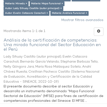
Materia: Minedu ×
Materia: Mapa funcional ×
Autor: Lady Sihuay Castillo (autor principal) ×
Autor: Evelin Catacora Caracholi ×
Materia: Análisis funcional ×
Mostrar filtros avanzados
Mostrando ítems 1-1 de 1
Análisis de la certificación de competencias:
Una mirada funcional del Sector Educación en
el Perú
Lady Sihuay Castillo (autor principal)
;
Evelin Catacora
Caracholi
;
Bernardo García Velando
;
Stephanie Barboza Tello
;
Nelly Góngora Jara
;
María Rosa Malásquez Sotelo
;
Anahí
Chávez Ruesta
;
Cristhian Pacheco Castillo
(
Sistema Nacional
de Evaluación, Acreditación y Certificación de la Calidad
Educativa - SINEACE
,
2022-10-19
)
El presente documento describe al sector Educación y
desarrolla un instrumento denominado “Mapa Funcional
Sectorial de Educación” (MFSE) para fines de certificación de
competencias profesionales del Sineace. El MFSE ...