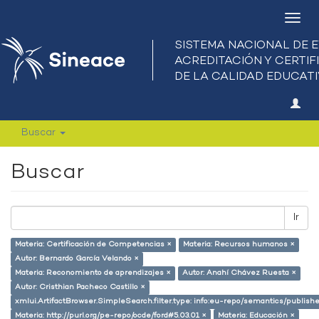
Camb
nave
Buscar
Buscar
Ir
Materia: Certificación de Competencias ×
Materia: Recursos humanos ×
Autor: Bernardo García Velando ×
Materia: Reconomiento de aprendizajes ×
Autor: Anahí Chávez Ruesta ×
Autor: Cristhian Pacheco Castillo ×
xmlui.ArtifactBrowser.SimpleSearch.filter.type: info:eu-repo/semantics/publish
Materia: http://purl.org/pe-repo/ocde/ford#5.03.01 ×
Materia: Educación ×