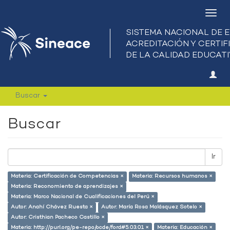
Camb
nave
Buscar
Buscar
Ir
Materia: Certificación de Competencias ×
Materia: Recursos humanos ×
Materia: Reconomiento de aprendizajes ×
Materia: Marco Nacional de Cualificaciones del Perú ×
Autor: Anahí Chávez Ruesta ×
Autor: María Rosa Malásquez Sotelo ×
Autor: Cristhian Pacheco Castillo ×
Materia: http://purl.org/pe-repo/ocde/ford#5.03.01 ×
Materia: Educación ×