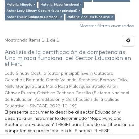
Materia: Minedu ×
Materia: Mapa funcional ×
Autor: Lady Sihuay Castillo (autor principal) ×
Autor: Evelin Catacora Caracholi ×
Materia: Análisis funcional ×
Mostrar filtros avanzados
Mostrando ítems 1-1 de 1
Análisis de la certificación de competencias:
Una mirada funcional del Sector Educación en
el Perú
Lady Sihuay Castillo (autor principal)
;
Evelin Catacora
Caracholi
;
Bernardo García Velando
;
Stephanie Barboza Tello
;
Nelly Góngora Jara
;
María Rosa Malásquez Sotelo
;
Anahí
Chávez Ruesta
;
Cristhian Pacheco Castillo
(
Sistema Nacional
de Evaluación, Acreditación y Certificación de la Calidad
Educativa - SINEACE
,
2022-10-19
)
El presente documento describe al sector Educación y
desarrolla un instrumento denominado “Mapa Funcional
Sectorial de Educación” (MFSE) para fines de certificación de
competencias profesionales del Sineace. El MFSE ...