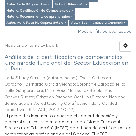
Autor: Nelly Góngora Jara ×
Materia: Educación ×
Materia: Certificación de Competencias ×
Materia: Reconomiento de aprendizajes ×
Autor: María Rosa Malásquez Sotelo ×
Autor: Evelin Catacora Caracholi ×
Mostrar filtros avanzados
Mostrando ítems 1-1 de 1
Análisis de la certificación de competencias:
Una mirada funcional del Sector Educación en
el Perú
Lady Sihuay Castillo (autor principal)
;
Evelin Catacora
Caracholi
;
Bernardo García Velando
;
Stephanie Barboza Tello
;
Nelly Góngora Jara
;
María Rosa Malásquez Sotelo
;
Anahí
Chávez Ruesta
;
Cristhian Pacheco Castillo
(
Sistema Nacional
de Evaluación, Acreditación y Certificación de la Calidad
Educativa - SINEACE
,
2022-10-19
)
El presente documento describe al sector Educación y
desarrolla un instrumento denominado “Mapa Funcional
Sectorial de Educación” (MFSE) para fines de certificación de
competencias profesionales del Sineace. El MFSE ...