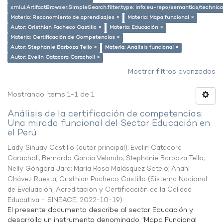
xmlui.ArtifactBrowser.SimpleSearch.filter.type: info:eu-repo/semantics/techni
Materia: Reconomiento de aprendizajes ×
Materia: Mapa funcional ×
Autor: Cristhian Pacheco Castillo ×
Materia: Educación ×
Materia: Certificación de Competencias ×
Autor: Stephanie Barboza Tello ×
Materia: Análisis funcional ×
Autor: Evelin Catacora Caracholi ×
Mostrar filtros avanzados
Mostrando ítems 1-1 de 1
Análisis de la certificación de competencias:
Una mirada funcional del Sector Educación en
el Perú
Lady Sihuay Castillo (autor principal)
;
Evelin Catacora
Caracholi
;
Bernardo García Velando
;
Stephanie Barboza Tello
;
Nelly Góngora Jara
;
María Rosa Malásquez Sotelo
;
Anahí
Chávez Ruesta
;
Cristhian Pacheco Castillo
(
Sistema Nacional
de Evaluación, Acreditación y Certificación de la Calidad
Educativa - SINEACE
,
2022-10-19
)
El presente documento describe al sector Educación y
desarrolla un instrumento denominado “Mapa Funcional