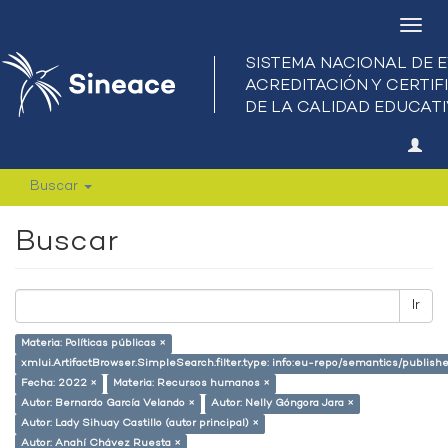
Camb
nave
Buscar
Buscar
Ir
Materia: Políticas públicas ×
xmlui.ArtifactBrowser.SimpleSearch.filter.type: info:eu-repo/semantics/publish
Fecha: 2022 ×
Materia: Recursos humanos ×
Autor: Bernardo García Velando ×
Autor: Nelly Góngora Jara ×
Autor: Lady Sihuay Castillo (autor principal) ×
Autor: Anahí Chávez Ruesta ×