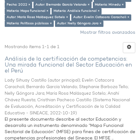
Fecha: 2022 ×
Autor: Bernardo García Velando ×
Materia: Minedu ×
Materia: Mapa funcional ×
Materia: Análisis funcional ×
Autor: María Rosa Malásquez Sotelo ×
Autor: Evelin Catacora Caracholi ×
Materia: Políticas públicas ×
Autor: Nelly Góngora Jara ×
Mostrar filtros avanzados
Mostrando ítems 1-1 de 1
Análisis de la certificación de competencias:
Una mirada funcional del Sector Educación en
el Perú
Lady Sihuay Castillo (autor principal)
;
Evelin Catacora
Caracholi
;
Bernardo García Velando
;
Stephanie Barboza Tello
;
Nelly Góngora Jara
;
María Rosa Malásquez Sotelo
;
Anahí
Chávez Ruesta
;
Cristhian Pacheco Castillo
(
Sistema Nacional
de Evaluación, Acreditación y Certificación de la Calidad
Educativa - SINEACE
,
2022-10-19
)
El presente documento describe al sector Educación y
desarrolla un instrumento denominado “Mapa Funcional
Sectorial de Educación” (MFSE) para fines de certificación de
competencias profesionales del Sineace. El MFSE ...