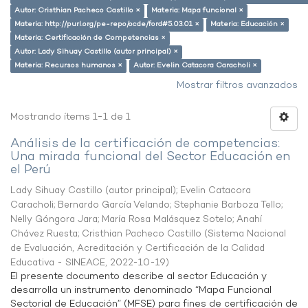
Autor: Cristhian Pacheco Castillo ×
Materia: Mapa funcional ×
Materia: http://purl.org/pe-repo/ocde/ford#5.03.01 ×
Materia: Educación ×
Materia: Certificación de Competencias ×
Autor: Lady Sihuay Castillo (autor principal) ×
Materia: Recursos humanos ×
Autor: Evelin Catacora Caracholi ×
Mostrar filtros avanzados
Mostrando ítems 1-1 de 1
Análisis de la certificación de competencias:
Una mirada funcional del Sector Educación en
el Perú
Lady Sihuay Castillo (autor principal)
;
Evelin Catacora
Caracholi
;
Bernardo García Velando
;
Stephanie Barboza Tello
;
Nelly Góngora Jara
;
María Rosa Malásquez Sotelo
;
Anahí
Chávez Ruesta
;
Cristhian Pacheco Castillo
(
Sistema Nacional
de Evaluación, Acreditación y Certificación de la Calidad
Educativa - SINEACE
,
2022-10-19
)
El presente documento describe al sector Educación y
desarrolla un instrumento denominado “Mapa Funcional
Sectorial de Educación” (MFSE) para fines de certificación de