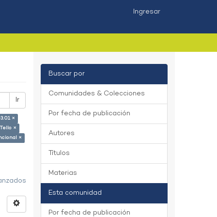
Ingresar
Buscar por
Comunidades & Colecciones
Ir
Por fecha de publicación
3.01 ×
Tello ×
Autores
ncional ×
Títulos
Materias
vanzados
Esta comunidad
Por fecha de publicación