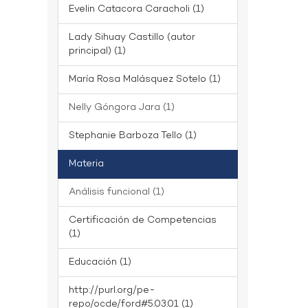
Evelin Catacora Caracholi (1)
Lady Sihuay Castillo (autor
principal) (1)
María Rosa Malásquez Sotelo (1)
Nelly Góngora Jara (1)
Stephanie Barboza Tello (1)
Materia
Análisis funcional (1)
Certificación de Competencias
(1)
Educación (1)
http://purl.org/pe-
repo/ocde/ford#5.03.01 (1)