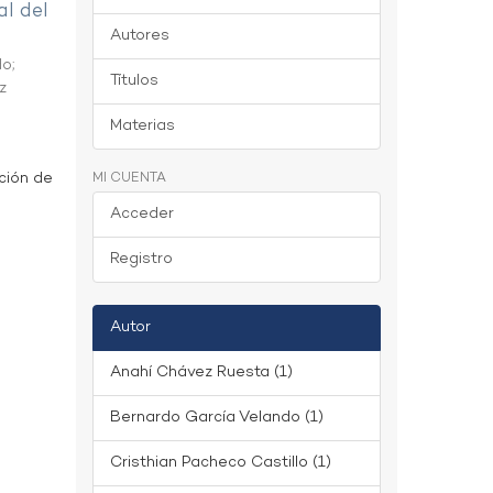
al del
Autores
do
;
Títulos
z
Materias
ción de
MI CUENTA
Acceder
Registro
Autor
Anahí Chávez Ruesta (1)
Bernardo García Velando (1)
Cristhian Pacheco Castillo (1)