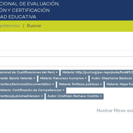
mpetencias
Buscar
acional de Cualificaciones del Perú ×
Materia: http://purl.org/pe-repo/ocde/ford#5.0
nardo García Velando ×
Materia: Recursos humanos ×
Autor: Stephanie Barboza 
semantics/technicalDocumentation ×
Materia: Políticas públicas ×
Materia: Mapa fu
Materia: Certificación de Competencias ×
emantics/publishedVersion ×
Autor: Cristhian Pacheco Castillo ×
Mostrar filtros a