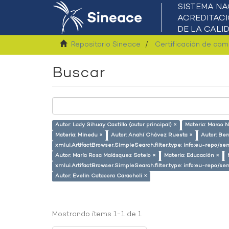
Repositorio Sineace
Certificación de co
Buscar
Autor: Lady Sihuay Castillo (autor principal) ×
Materia: Marco N
Materia: Minedu ×
Autor: Anahí Chávez Ruesta ×
Autor: Ber
xmlui.ArtifactBrowser.SimpleSearch.filter.type: info:eu-repo/
Autor: María Rosa Malásquez Sotelo ×
Materia: Educación ×
xmlui.ArtifactBrowser.SimpleSearch.filter.type: info:eu-repo/s
Autor: Evelin Catacora Caracholi ×
Mostrando ítems 1-1 de 1