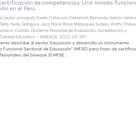
 certificación de competencias: Una mirada funcion
ón en el Perú
o (autor principal)
;
Evelin Catacora Caracholi
;
Bernardo García Velan
Tello
;
Nelly Góngora Jara
;
María Rosa Malásquez Sotelo
;
Anahí Cháve
acheco Castillo
(
Sistema Nacional de Evaluación, Acreditación y
a Calidad Educativa - SINEACE
,
2022-10-19
)
ento describe al sector Educación y desarrolla un instrumento
Funcional Sectorial de Educación” (MFSE) para fines de certifica
sionales del Sineace. El MFSE ...