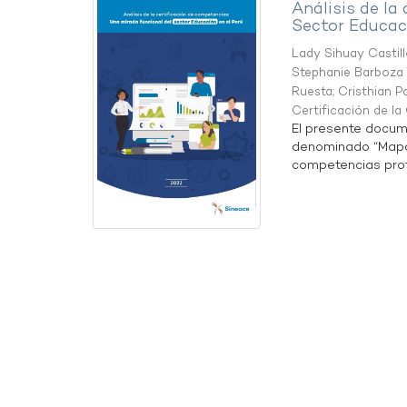
Análisis de la
Sector Educaci
Lady Sihuay Castill
Stephanie Barboza 
Ruesta
;
Cristhian P
Certificación de l
El presente docum
denominado “Mapa 
competencias profe