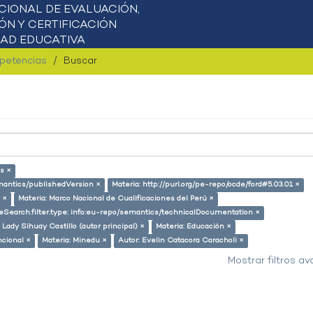
mpetencias
Buscar
s ×
emantics/publishedVersion ×
Materia: http://purl.org/pe-repo/ocde/ford#5.03.01 ×
 ×
Materia: Marco Nacional de Cualificaciones del Perú ×
eSearch.filter.type: info:eu-repo/semantics/technicalDocumentation ×
 Lady Sihuay Castillo (autor principal) ×
Materia: Educación ×
ncional ×
Materia: Minedu ×
Autor: Evelin Catacora Caracholi ×
Mostrar filtros a