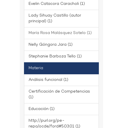
Evelin Catacora Caracholi (1)
Lady Sihuay Castillo (autor
principal) (1)
María Rosa Malásquez Sotelo (1)
Nelly Góngora Jara (1)
Stephanie Barboza Tello (1)
Materia
Análisis funcional (1)
Certificación de Competencias
(1)
Educación (1)
http://purl.org/pe-
repo/ocde/ford#5.03.01 (1)