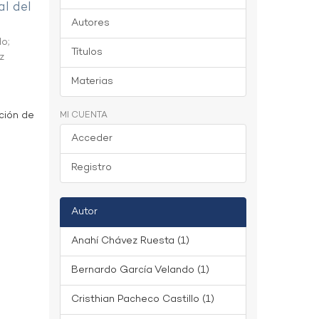
al del
Autores
do
;
Títulos
z
Materias
ción de
MI CUENTA
Acceder
Registro
Autor
Anahí Chávez Ruesta (1)
Bernardo García Velando (1)
Cristhian Pacheco Castillo (1)