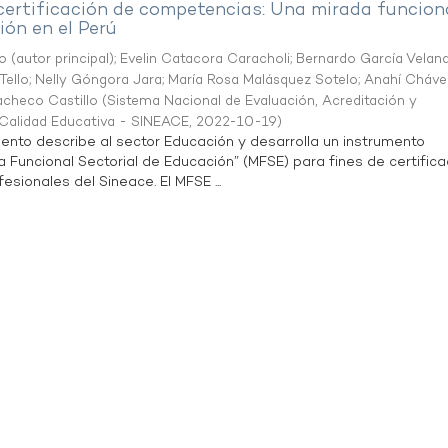
 certificación de competencias: Una mirada funcion
ón en el Perú
o (autor principal)
;
Evelin Catacora Caracholi
;
Bernardo García Velan
Tello
;
Nelly Góngora Jara
;
María Rosa Malásquez Sotelo
;
Anahí Cháve
acheco Castillo
(
Sistema Nacional de Evaluación, Acreditación y
a Calidad Educativa - SINEACE
,
2022-10-19
)
ento describe al sector Educación y desarrolla un instrumento
Funcional Sectorial de Educación” (MFSE) para fines de certifica
sionales del Sineace. El MFSE ...