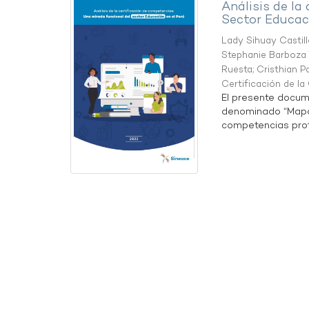
Análisis de la
Sector Educaci
Lady Sihuay Castill
Stephanie Barboza 
Ruesta
;
Cristhian P
Certificación de l
El presente docum
denominado “Mapa 
competencias profe