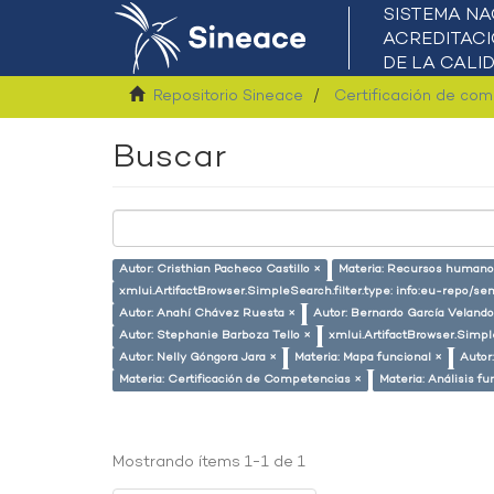
Repositorio Sineace
Certificación de co
Buscar
Autor: Cristhian Pacheco Castillo ×
Materia: Recursos humano
xmlui.ArtifactBrowser.SimpleSearch.filter.type: info:eu-repo/s
Autor: Anahí Chávez Ruesta ×
Autor: Bernardo García Velando
Autor: Stephanie Barboza Tello ×
xmlui.ArtifactBrowser.Simpl
Autor: Nelly Góngora Jara ×
Materia: Mapa funcional ×
Autor:
Materia: Certificación de Competencias ×
Materia: Análisis fu
Mostrando ítems 1-1 de 1