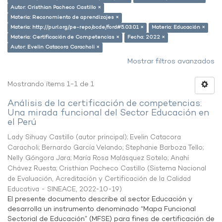
Autor: Cristhian Pacheco Castillo ×
Materia: Reconomiento de aprendizajes ×
Materia: http://purl.org/pe-repo/ocde/ford#5.03.01 ×
Materia: Educación ×
Materia: Certificación de Competencias ×
Fecha: 2022 ×
Autor: Evelin Catacora Caracholi ×
Mostrar filtros avanzados
Mostrando ítems 1-1 de 1
Análisis de la certificación de competencias:
Una mirada funcional del Sector Educación en
el Perú
Lady Sihuay Castillo (autor principal)
;
Evelin Catacora
Caracholi
;
Bernardo García Velando
;
Stephanie Barboza Tello
;
Nelly Góngora Jara
;
María Rosa Malásquez Sotelo
;
Anahí
Chávez Ruesta
;
Cristhian Pacheco Castillo
(
Sistema Nacional
de Evaluación, Acreditación y Certificación de la Calidad
Educativa - SINEACE
,
2022-10-19
)
El presente documento describe al sector Educación y
desarrolla un instrumento denominado “Mapa Funcional
Sectorial de Educación” (MFSE) para fines de certificación de