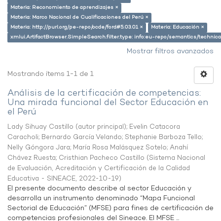
Materia: Reconomiento de aprendizajes ×
Materia: Marco Nacional de Cualificaciones del Perú ×
Materia: http://purl.org/pe-repo/ocde/ford#5.03.01 ×
Materia: Educación ×
xmlui.ArtifactBrowser.SimpleSearch.filter.type: info:eu-repo/semantics/techni
Mostrar filtros avanzados
Mostrando ítems 1-1 de 1
Análisis de la certificación de competencias:
Una mirada funcional del Sector Educación en
el Perú
Lady Sihuay Castillo (autor principal)
;
Evelin Catacora
Caracholi
;
Bernardo García Velando
;
Stephanie Barboza Tello
;
Nelly Góngora Jara
;
María Rosa Malásquez Sotelo
;
Anahí
Chávez Ruesta
;
Cristhian Pacheco Castillo
(
Sistema Nacional
de Evaluación, Acreditación y Certificación de la Calidad
Educativa - SINEACE
,
2022-10-19
)
El presente documento describe al sector Educación y
desarrolla un instrumento denominado “Mapa Funcional
Sectorial de Educación” (MFSE) para fines de certificación de
competencias profesionales del Sineace. El MFSE ...