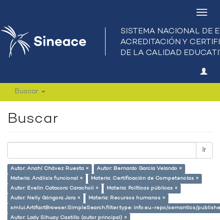
Camb
nave
Buscar
Buscar
Ir
Autor: Anahí Chávez Ruesta ×
Autor: Bernardo García Velando ×
Materia: Análisis funcional ×
Materia: Certificación de Competencias ×
Autor: Evelin Catacora Caracholi ×
Materia: Políticas públicas ×
Autor: Nelly Góngora Jara ×
Materia: Recursos humanos ×
xmlui.ArtifactBrowser.SimpleSearch.filter.type: info:eu-repo/semantics/publish
Autor: Lady Sihuay Castillo (autor principal) ×