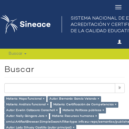
Camb
nave
Buscar
Buscar
Ir
Materia: Mapa funcional ×
Autor: Bernardo García Velando ×
Materia: Análisis funcional ×
Materia: Certificación de Competencias ×
Autor: Evelin Catacora Caracholi ×
Materia: Políticas públicas ×
Autor: Nelly Góngora Jara ×
Materia: Recursos humanos ×
xmlui.ArtifactBrowser.SimpleSearch.filter.type: info:eu-repo/semantics/publish
Autor: Lady Sihuay Castillo (autor principal) ×