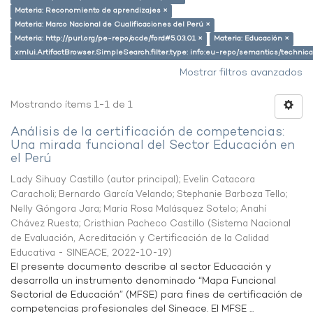
Materia: Reconomiento de aprendizajes ×
Materia: Marco Nacional de Cualificaciones del Perú ×
Materia: http://purl.org/pe-repo/ocde/ford#5.03.01 ×
Materia: Educación ×
xmlui.ArtifactBrowser.SimpleSearch.filter.type: info:eu-repo/semantics/techni
Mostrar filtros avanzados
Mostrando ítems 1-1 de 1
Análisis de la certificación de competencias:
Una mirada funcional del Sector Educación en
el Perú
Lady Sihuay Castillo (autor principal)
;
Evelin Catacora
Caracholi
;
Bernardo García Velando
;
Stephanie Barboza Tello
;
Nelly Góngora Jara
;
María Rosa Malásquez Sotelo
;
Anahí
Chávez Ruesta
;
Cristhian Pacheco Castillo
(
Sistema Nacional
de Evaluación, Acreditación y Certificación de la Calidad
Educativa - SINEACE
,
2022-10-19
)
El presente documento describe al sector Educación y
desarrolla un instrumento denominado “Mapa Funcional
Sectorial de Educación” (MFSE) para fines de certificación de
competencias profesionales del Sineace. El MFSE ...