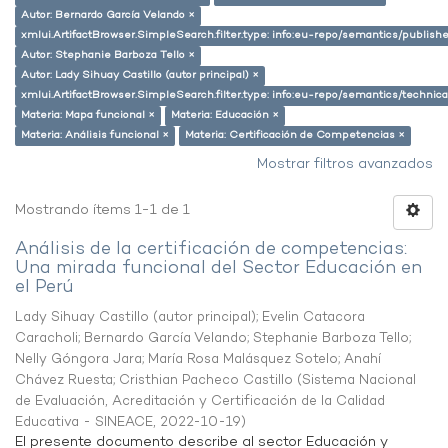
Autor: Bernardo García Velando ×
xmlui.ArtifactBrowser.SimpleSearch.filter.type: info:eu-repo/semantics/publish
Autor: Stephanie Barboza Tello ×
Autor: Lady Sihuay Castillo (autor principal) ×
xmlui.ArtifactBrowser.SimpleSearch.filter.type: info:eu-repo/semantics/techni
Materia: Mapa funcional ×
Materia: Educación ×
Materia: Análisis funcional ×
Materia: Certificación de Competencias ×
Mostrar filtros avanzados
Mostrando ítems 1-1 de 1
Análisis de la certificación de competencias:
Una mirada funcional del Sector Educación en
el Perú
Lady Sihuay Castillo (autor principal)
;
Evelin Catacora
Caracholi
;
Bernardo García Velando
;
Stephanie Barboza Tello
;
Nelly Góngora Jara
;
María Rosa Malásquez Sotelo
;
Anahí
Chávez Ruesta
;
Cristhian Pacheco Castillo
(
Sistema Nacional
de Evaluación, Acreditación y Certificación de la Calidad
Educativa - SINEACE
,
2022-10-19
)
El presente documento describe al sector Educación y