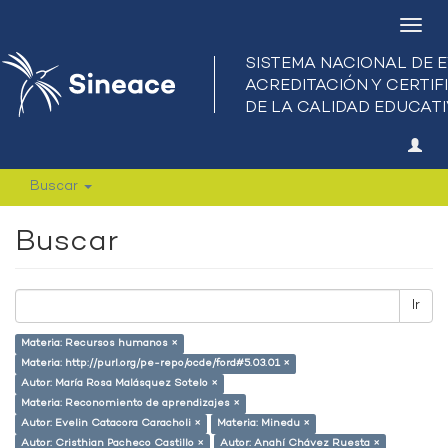
Camb
nave
Buscar
Buscar
Ir
Materia: Recursos humanos ×
Materia: http://purl.org/pe-repo/ocde/ford#5.03.01 ×
Autor: María Rosa Malásquez Sotelo ×
Materia: Reconomiento de aprendizajes ×
Autor: Evelin Catacora Caracholi ×
Materia: Minedu ×
Autor: Cristhian Pacheco Castillo ×
Autor: Anahí Chávez Ruesta ×