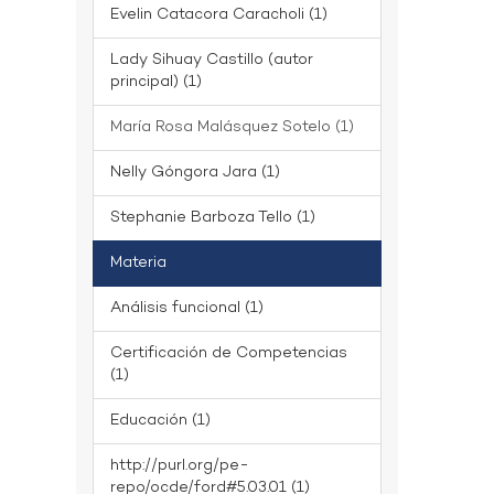
Evelin Catacora Caracholi (1)
Lady Sihuay Castillo (autor
principal) (1)
María Rosa Malásquez Sotelo (1)
Nelly Góngora Jara (1)
Stephanie Barboza Tello (1)
Materia
Análisis funcional (1)
Certificación de Competencias
(1)
Educación (1)
http://purl.org/pe-
repo/ocde/ford#5.03.01 (1)