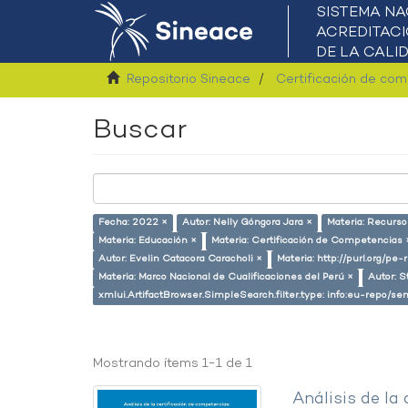
Repositorio Sineace
Certificación de co
Buscar
Fecha: 2022 ×
Autor: Nelly Góngora Jara ×
Materia: Recurs
Materia: Educación ×
Materia: Certificación de Competencias 
Autor: Evelin Catacora Caracholi ×
Materia: http://purl.org/pe
Materia: Marco Nacional de Cualificaciones del Perú ×
Autor: S
xmlui.ArtifactBrowser.SimpleSearch.filter.type: info:eu-repo/
Mostrando ítems 1-1 de 1
Análisis de la