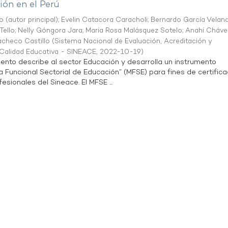
ón en el Perú
o (autor principal)
;
Evelin Catacora Caracholi
;
Bernardo García Velan
Tello
;
Nelly Góngora Jara
;
María Rosa Malásquez Sotelo
;
Anahí Cháve
acheco Castillo
(
Sistema Nacional de Evaluación, Acreditación y
a Calidad Educativa - SINEACE
,
2022-10-19
)
ento describe al sector Educación y desarrolla un instrumento
Funcional Sectorial de Educación” (MFSE) para fines de certifica
sionales del Sineace. El MFSE ...