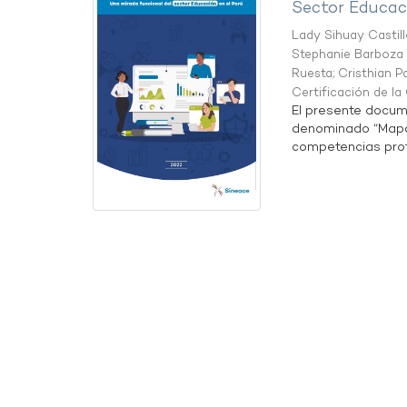
Sector Educaci
Lady Sihuay Castill
Stephanie Barboza 
Ruesta
;
Cristhian P
Certificación de l
El presente docum
denominado “Mapa 
competencias profe