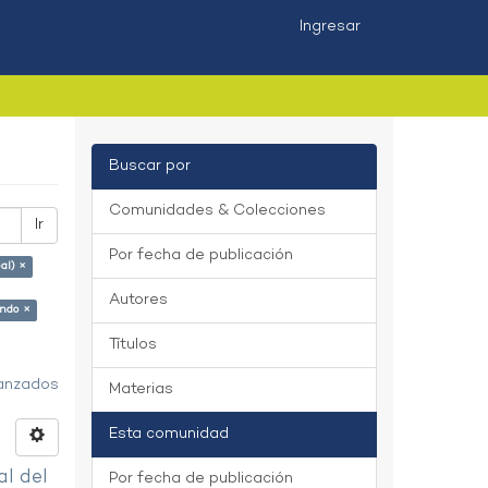
Ingresar
Buscar por
Comunidades & Colecciones
Ir
Por fecha de publicación
al) ×
Autores
ando ×
Títulos
vanzados
Materias
Esta comunidad
al del
Por fecha de publicación