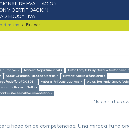
mpetencias
Buscar
os humanos ×
Materia: Mapa funcional ×
Autor: Lady Sihuay Castillo (autor princip
×
Autor: Cristhian Pacheco Castillo ×
Materia: Análisis funcional ×
-repo/ocde/ford#5.03.01 ×
Materia: Políticas públicas ×
Autor: Bernardo García Vel
tephanie Barboza Tello ×
semantics/technicalDocumentation ×
Mostrar filtros a
 certificación de competencias: Una mirada funcion