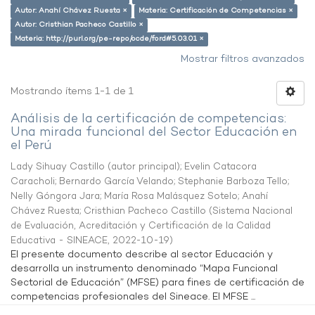
Autor: Anahí Chávez Ruesta ×
Materia: Certificación de Competencias ×
Autor: Cristhian Pacheco Castillo ×
Materia: http://purl.org/pe-repo/ocde/ford#5.03.01 ×
Mostrar filtros avanzados
Mostrando ítems 1-1 de 1
Análisis de la certificación de competencias:
Una mirada funcional del Sector Educación en
el Perú
Lady Sihuay Castillo (autor principal)
;
Evelin Catacora
Caracholi
;
Bernardo García Velando
;
Stephanie Barboza Tello
;
Nelly Góngora Jara
;
María Rosa Malásquez Sotelo
;
Anahí
Chávez Ruesta
;
Cristhian Pacheco Castillo
(
Sistema Nacional
de Evaluación, Acreditación y Certificación de la Calidad
Educativa - SINEACE
,
2022-10-19
)
El presente documento describe al sector Educación y
desarrolla un instrumento denominado “Mapa Funcional
Sectorial de Educación” (MFSE) para fines de certificación de
competencias profesionales del Sineace. El MFSE ...