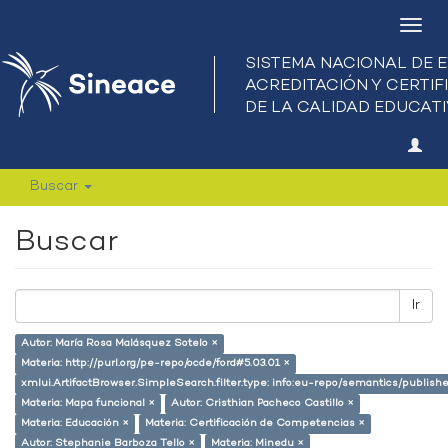
Camb
nave
Buscar
Buscar
Ir
Autor: María Rosa Malásquez Sotelo ×
Materia: http://purl.org/pe-repo/ocde/ford#5.03.01 ×
xmlui.ArtifactBrowser.SimpleSearch.filter.type: info:eu-repo/semantics/publish
Materia: Mapa funcional ×
Autor: Cristhian Pacheco Castillo ×
Materia: Educación ×
Materia: Certificación de Competencias ×
Autor: Stephanie Barboza Tello ×
Materia: Minedu ×