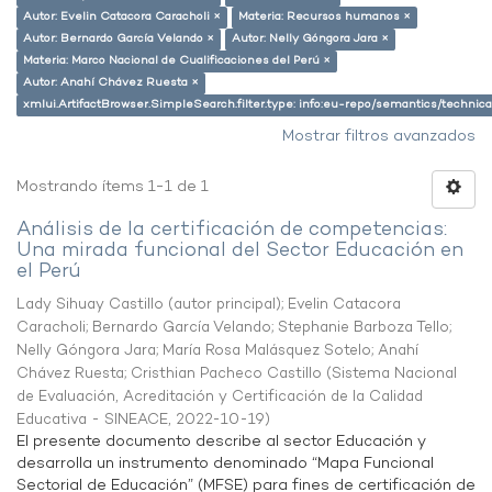
Autor: Evelin Catacora Caracholi ×
Materia: Recursos humanos ×
Autor: Bernardo García Velando ×
Autor: Nelly Góngora Jara ×
Materia: Marco Nacional de Cualificaciones del Perú ×
Autor: Anahí Chávez Ruesta ×
xmlui.ArtifactBrowser.SimpleSearch.filter.type: info:eu-repo/semantics/techni
Mostrar filtros avanzados
Mostrando ítems 1-1 de 1
Análisis de la certificación de competencias:
Una mirada funcional del Sector Educación en
el Perú
Lady Sihuay Castillo (autor principal)
;
Evelin Catacora
Caracholi
;
Bernardo García Velando
;
Stephanie Barboza Tello
;
Nelly Góngora Jara
;
María Rosa Malásquez Sotelo
;
Anahí
Chávez Ruesta
;
Cristhian Pacheco Castillo
(
Sistema Nacional
de Evaluación, Acreditación y Certificación de la Calidad
Educativa - SINEACE
,
2022-10-19
)
El presente documento describe al sector Educación y
desarrolla un instrumento denominado “Mapa Funcional
Sectorial de Educación” (MFSE) para fines de certificación de