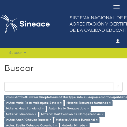
Camb
nave
Buscar
Buscar
Ir
xmlui.ArtifactBrowser.SimpleSearch.filter.type: info:eu-repo/semantics/publish
Autor: María Rosa Malásquez Sotelo ×
Materia: Recursos humanos ×
Materia: Mapa funcional ×
Autor: Nelly Góngora Jara ×
Materia: Educación ×
Materia: Certificación de Competencias ×
Autor: Anahí Chávez Ruesta ×
Materia: Análisis funcional ×
Autor: Evelin Catacora Caracholi ×
Materia: Minedu ×