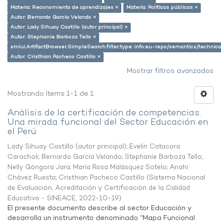
Materia: Reconomiento de aprendizajes ×
Materia: Políticas públicas ×
Autor: Bernardo García Velando ×
Autor: Lady Sihuay Castillo (autor principal) ×
Autor: Stephanie Barboza Tello ×
xmlui.ArtifactBrowser.SimpleSearch.filter.type: info:eu-repo/semantics/techni
Autor: Cristhian Pacheco Castillo ×
Mostrar filtros avanzados
Mostrando ítems 1-1 de 1
Análisis de la certificación de competencias:
Una mirada funcional del Sector Educación en
el Perú
Lady Sihuay Castillo (autor principal)
;
Evelin Catacora
Caracholi
;
Bernardo García Velando
;
Stephanie Barboza Tello
;
Nelly Góngora Jara
;
María Rosa Malásquez Sotelo
;
Anahí
Chávez Ruesta
;
Cristhian Pacheco Castillo
(
Sistema Nacional
de Evaluación, Acreditación y Certificación de la Calidad
Educativa - SINEACE
,
2022-10-19
)
El presente documento describe al sector Educación y
desarrolla un instrumento denominado “Mapa Funcional