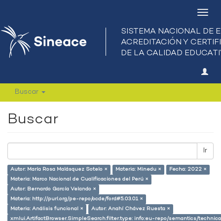
Camb
nave
Buscar
Buscar
Ir
Autor: María Rosa Malásquez Sotelo ×
Materia: Minedu ×
Fecha: 2022 ×
Materia: Marco Nacional de Cualificaciones del Perú ×
Autor: Bernardo García Velando ×
Materia: http://purl.org/pe-repo/ocde/ford#5.03.01 ×
Materia: Análisis funcional ×
Autor: Anahí Chávez Ruesta ×
xmlui.ArtifactBrowser.SimpleSearch.filter.type: info:eu-repo/semantics/techni