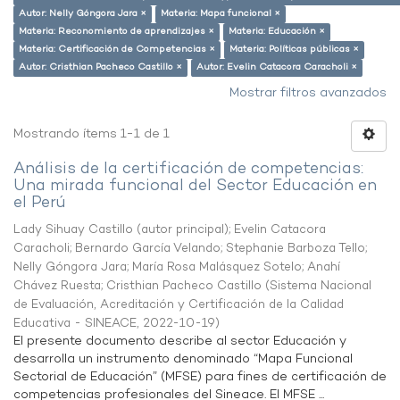
Autor: Nelly Góngora Jara ×
Materia: Mapa funcional ×
Materia: Reconomiento de aprendizajes ×
Materia: Educación ×
Materia: Certificación de Competencias ×
Materia: Políticas públicas ×
Autor: Cristhian Pacheco Castillo ×
Autor: Evelin Catacora Caracholi ×
Mostrar filtros avanzados
Mostrando ítems 1-1 de 1
Análisis de la certificación de competencias:
Una mirada funcional del Sector Educación en
el Perú
Lady Sihuay Castillo (autor principal)
;
Evelin Catacora
Caracholi
;
Bernardo García Velando
;
Stephanie Barboza Tello
;
Nelly Góngora Jara
;
María Rosa Malásquez Sotelo
;
Anahí
Chávez Ruesta
;
Cristhian Pacheco Castillo
(
Sistema Nacional
de Evaluación, Acreditación y Certificación de la Calidad
Educativa - SINEACE
,
2022-10-19
)
El presente documento describe al sector Educación y
desarrolla un instrumento denominado “Mapa Funcional
Sectorial de Educación” (MFSE) para fines de certificación de
competencias profesionales del Sineace. El MFSE ...