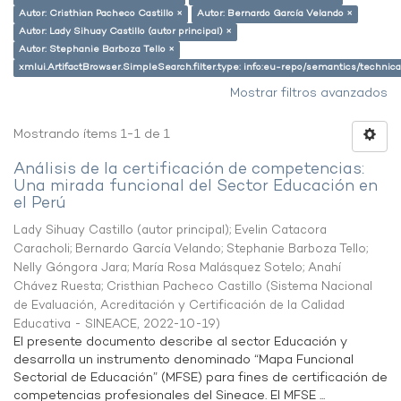
Autor: Cristhian Pacheco Castillo ×
Autor: Bernardo García Velando ×
Autor: Lady Sihuay Castillo (autor principal) ×
Autor: Stephanie Barboza Tello ×
xmlui.ArtifactBrowser.SimpleSearch.filter.type: info:eu-repo/semantics/techni
Mostrar filtros avanzados
Mostrando ítems 1-1 de 1
Análisis de la certificación de competencias:
Una mirada funcional del Sector Educación en
el Perú
Lady Sihuay Castillo (autor principal)
;
Evelin Catacora
Caracholi
;
Bernardo García Velando
;
Stephanie Barboza Tello
;
Nelly Góngora Jara
;
María Rosa Malásquez Sotelo
;
Anahí
Chávez Ruesta
;
Cristhian Pacheco Castillo
(
Sistema Nacional
de Evaluación, Acreditación y Certificación de la Calidad
Educativa - SINEACE
,
2022-10-19
)
El presente documento describe al sector Educación y
desarrolla un instrumento denominado “Mapa Funcional
Sectorial de Educación” (MFSE) para fines de certificación de
competencias profesionales del Sineace. El MFSE ...