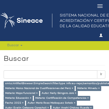
Camb
nave
Buscar
Buscar
Ir
xmlui.ArtifactBrowser.SimpleSearch.filter.type: info:eu-repo/semantics/publish
Materia: Marco Nacional de Cualificaciones del Perú ×
Materia: Minedu ×
Materia: Mapa funcional ×
Autor: Nelly Góngora Jara ×
Materia: Educación ×
Materia: Certificación de Competencias ×
Fecha: 2022 ×
Autor: María Rosa Malásquez Sotelo ×
Autor: Evelin Catacora Caracholi ×
Autor: Anahí Chávez Ruesta ×