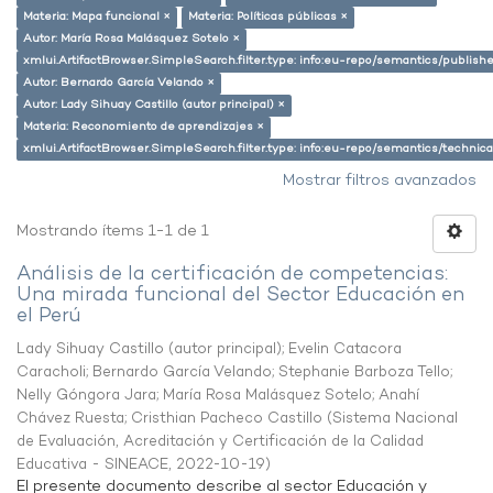
Materia: Mapa funcional ×
Materia: Políticas públicas ×
Autor: María Rosa Malásquez Sotelo ×
xmlui.ArtifactBrowser.SimpleSearch.filter.type: info:eu-repo/semantics/publish
Autor: Bernardo García Velando ×
Autor: Lady Sihuay Castillo (autor principal) ×
Materia: Reconomiento de aprendizajes ×
xmlui.ArtifactBrowser.SimpleSearch.filter.type: info:eu-repo/semantics/techni
Mostrar filtros avanzados
Mostrando ítems 1-1 de 1
Análisis de la certificación de competencias:
Una mirada funcional del Sector Educación en
el Perú
Lady Sihuay Castillo (autor principal)
;
Evelin Catacora
Caracholi
;
Bernardo García Velando
;
Stephanie Barboza Tello
;
Nelly Góngora Jara
;
María Rosa Malásquez Sotelo
;
Anahí
Chávez Ruesta
;
Cristhian Pacheco Castillo
(
Sistema Nacional
de Evaluación, Acreditación y Certificación de la Calidad
Educativa - SINEACE
,
2022-10-19
)
El presente documento describe al sector Educación y