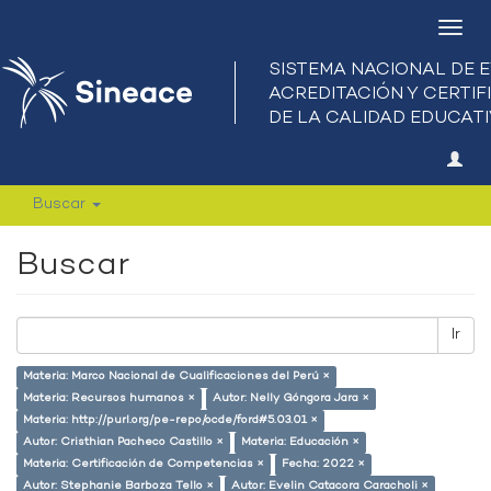
Camb
nave
Buscar
Buscar
Ir
Materia: Marco Nacional de Cualificaciones del Perú ×
Materia: Recursos humanos ×
Autor: Nelly Góngora Jara ×
Materia: http://purl.org/pe-repo/ocde/ford#5.03.01 ×
Autor: Cristhian Pacheco Castillo ×
Materia: Educación ×
Materia: Certificación de Competencias ×
Fecha: 2022 ×
Autor: Stephanie Barboza Tello ×
Autor: Evelin Catacora Caracholi ×